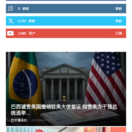
0
铁粉
铁粉
2,133
铁粉
铁粉
2,688
用户
订阅
巴西谴责美国撤销驻美大使签证 指责美方干预总
统选举...
巴中通讯社
-
2026年8月4日