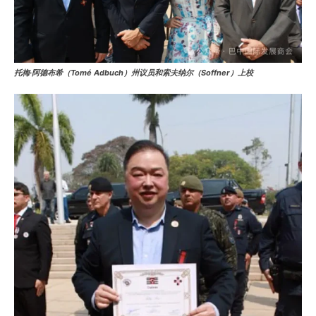
托梅·阿德布希（Tomé Adbuch）州议员和索夫纳尔（Soffner）上校