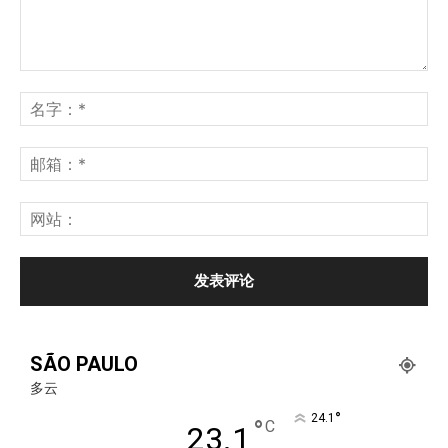
SÃO PAULO
多云
°
24.1
°
C
23.1