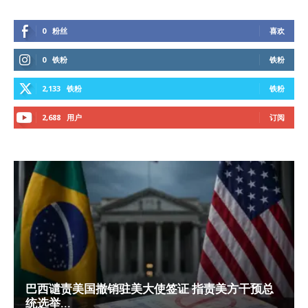
0
粉丝
喜欢
0
铁粉
铁粉
2,133
铁粉
铁粉
2,688
用户
订阅
巴西谴责美国撤销驻美大使签证 指责美方干预总
统选举...