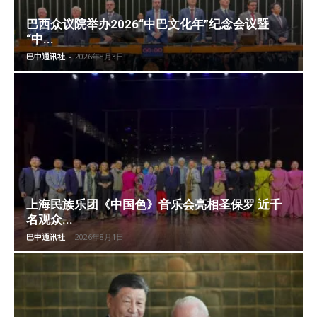
巴西众议院举办2026“中巴文化年”纪念会议暨
“中...
巴中通讯社
-
2026年8月3日
上海民族乐团《中国色》音乐会亮相圣保罗 近千
名观众...
巴中通讯社
-
2026年8月1日