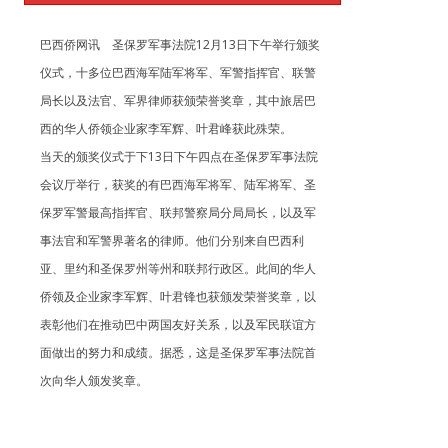
巴西侨网讯 圣保罗军事法院12月13日下午举行颁奖
仪式，十多位巴西海军陆军将军、军警指挥官、联警
局长以及法官、军界律师获颁荣誉奖章，其中旅居巴
西的华人侨领企业家李军辉、叶君峰获此殊荣。
当天的颁奖仪式于下13日下午四点在圣保罗军事法院
会议厅举行，获奖的有巴西海军将军、陆军将军、圣
保罗军警最高指挥官、联邦警察局分局局长，以及军
事法官和军警界著名的律师。他们分别来自巴西利
亚、里约和圣保罗州等州和联邦行政区。此间的华人
侨领及企业家李军辉、叶君锋也获颁发荣誉奖章，以
表彰他们在推动巴中两国友好关系，以及军民联谊方
面做出的努力和成绩。据悉，这是圣保罗军事法院首
次向华人颁发奖章。