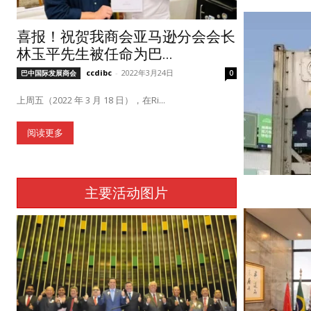
喜报！祝贺我商会亚马逊分会会长
林玉平先生被任命为巴...
ccdibc
-
2022年3月24日
巴中国际发展商会
0
上周五（2022 年 3 月 18 日），在Ri...
阅读更多
主要活动图片