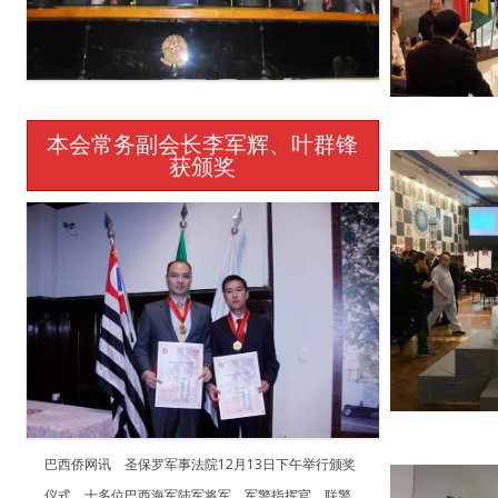
本会常务副会长李军辉、叶群锋
获颁奖
巴西侨网讯 圣保罗军事法院12月13日下午举行颁奖
仪式，十多位巴西海军陆军将军、军警指挥官、联警