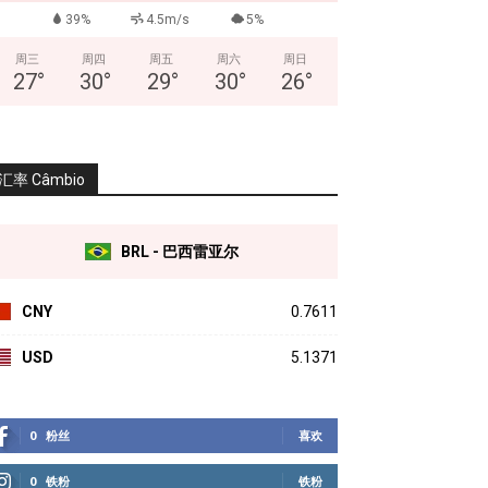
39%
4.5m/s
5%
周三
周四
周五
周六
周日
27
°
30
°
29
°
30
°
26
°
汇率 Câmbio
BRL - 巴西雷亚尔
CNY
0.7611
USD
5.1371
0
粉丝
喜欢
0
铁粉
铁粉