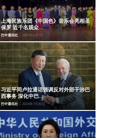
上海民族乐团《中国色》音乐会亮相圣
保罗 近千名观众...
巴中通讯社
-
2026年8月1日
习近平同卢拉通话强调反对外部干涉巴
西事务 深化中巴...
巴中通讯社
-
2026年7月30日