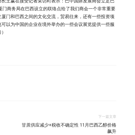
书长王赢在接受记者采访时表示：巴中国际发展商会立足巴
厦门商务局在巴西设立的联络点给了我们商会一个非常重要
立厦门和巴西之间的文化交流，贸易往来，还有一些投资项
也可以为中国的企业在境外举办的一些会议展览提供一些服
号）
下一篇文章
甘蔗供应减少+税收不确定性 11月巴西乙醇价格
飙升