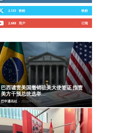
2,133
铁粉
铁粉
2,688
用户
订阅
巴西谴责美国撤销驻美大使签证 指责
美方干预总统选举...
巴中通讯社
-
2026年8月4日