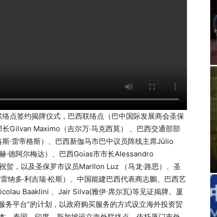
联络点签约揭牌仪式，巴西联络点（巴中国际发展商会圣保
lvan Maximo（吉尔万·马克西莫） 、巴西交通部部
（安东尼·卡洛斯·雷帝格斯）、巴西新伽马市巴中议员阵线主席Júlio
豪尔赫·德阿尔梅达）、巴西Goias市市长Alessandro
频祝贺，以及圣保罗市议员Marllon Luz （马龙·路思）、圣
 Sons（雷纳多·利吉瑞·松斯）、中国能建巴西代表商志鵬、巴西艺
 Baaklini 、Jair Silva(雅伊·席尔瓦)等见证揭牌。厦
服务平台”的计划，以政府购买服务的方式设立海外投资贸
日本、泰国、印度、新加坡设立海外联络点，依托厦门市外