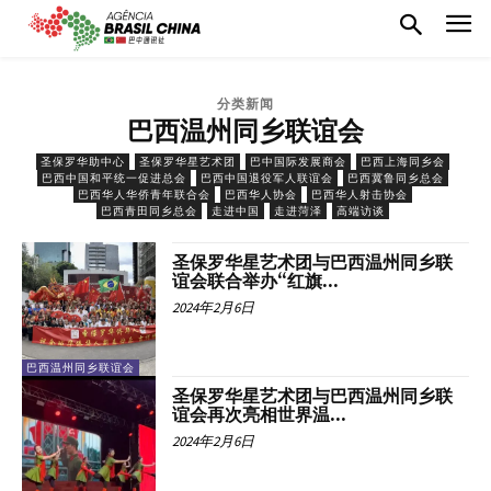
分类新闻
巴西温州同乡联谊会
圣保罗华助中心
圣保罗华星艺术团
巴中国际发展商会
巴西上海同乡会
巴西中国和平统一促进总会
巴西中国退役军人联谊会
巴西冀鲁同乡总会
巴西华人华侨青年联合会
巴西华人协会
巴西华人射击协会
巴西青田同乡总会
走进中国
走进菏泽
高端访谈
圣保罗华星艺术团与巴西温州同乡联
谊会联合举办“红旗...
2024年2月6日
巴西温州同乡联谊会
圣保罗华星艺术团与巴西温州同乡联
谊会再次亮相世界温...
2024年2月6日