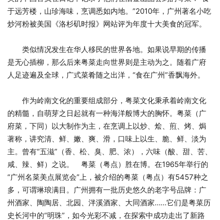
于远芳楼，山珍海味，烹调悉如内地。”2010年，广州著名小吃
炒河粉被美国《洛杉矶时报》网站评为年度十大美食的冠军。
类似情况发生在华人移民的世界各地。如果说早期的传播
是无心插柳，那么后来粤菜走向世界则是主动为之。随着广府
人足迹遍及全球，广式菜肴随之出洋，“食在广州”香飘海外。
作为岭南文化的重要组成部分，粤菜文化秉承着岭南文化
的精髓，自萌芽之日起就有一种海洋般博大的胸怀。粤菜（广
府菜，下同）以大制作为主，在烹调上以炒、烩、煎、烤、焗
著称，讲究清、鲜、嫩、爽、滑，口味上以生、脆、鲜、淡为
主。曾有“五滋”（香、松、臭、肥、浓），六味（酸、甜、苦、
咸、辣、鲜）之说。 粤菜（粤点）胜在博。在1965年举行的
“广州名菜美点展览会”上，被介绍的粤菜（粤点）有5457种之
多，可谓琳琅满目。广州拥有一批历史悠久的老字号品牌：广
州酒家、陶陶居、北园、泮溪酒家、大同酒家……它们是粤菜历
史长河中的“明珠”，如今光彩不减，在探索中成功走出了新路