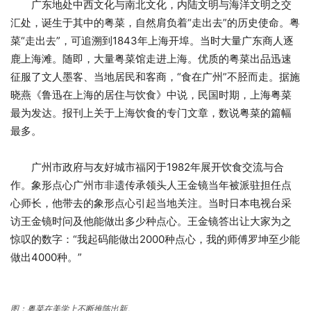
广东地处中西文化与南北文化，内陆文明与海洋文明之交
汇处，诞生于其中的粤菜，自然肩负着“走出去”的历史使命。粤
菜“走出去”，可追溯到1843年上海开埠。当时大量广东商人逐
鹿上海滩。随即，大量粤菜馆走进上海。优质的粤菜出品迅速
征服了文人墨客、当地居民和客商，“食在广州”不胫而走。据施
晓燕《鲁迅在上海的居住与饮食》中说，民国时期，上海粤菜
最为发达。报刊上关于上海饮食的专门文章，数说粤菜的篇幅
最多。
广州市政府与友好城市福冈于1982年展开饮食交流与合
作。象形点心广州市非遗传承领头人王金镜当年被派驻担任点
心师长，他带去的象形点心引起当地关注。当时日本电视台采
访王金镜时问及他能做出多少种点心。王金镜答出让大家为之
惊叹的数字：“我起码能做出2000种点心，我的师傅罗坤至少能
做出4000种。”
图：粤菜在美学上不断推陈出新。