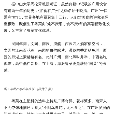
据中山大学周松芳教授考证，虽然典籍中记载的广州饮食
有逾两千年的历史，但“食在广州”之驰名始于晚清。广州“一口
通商”时代，世界各地商贾聚集十三行。人们对美食的讲究演绎
至极致，既催生了粤菜向“烩不厌细，食不厌精”的高端精致化发
展，又丰富了粤菜文化体系。
民国年间，文园、南园、漠觞、西园四大酒家横空出世，
文园的江南百花鸡、南园的白灼螺片、漠觞的香滑鲈鱼球、西
园的鼎湖上素赫赫有名。此时广州，南北风味并举，中西名吃
俱陈，高中低档皆备。在上海，海派粤菜更是获得“国菜”的殊
荣。
图：市民在家吃年夜饭 （陈忧子 摄）
粤菜在主配料的选料上特别广博奇异、花样繁多。南宋人
不无夸张地描述：粤人“不问鸟兽蛇，无不食之”。在广州发掘的