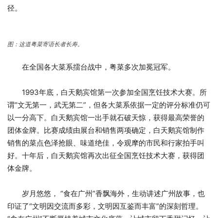
径。
图：这道粤菜寄语长者长寿。
在全国各大菜系擂台战中，粤菜多次加冕冠军。
1993年底，白天鹅宾馆第一次参加全国烹饪技术大赛。所
谓“文无第一，武无第二”，但各大菜系依据一定的评分标准仍可
以一分高下。白天鹅宾馆一出手就石破天惊，获得最高荣誉的
团体金牌。比赛成绩由展台和销售两项确定，白天鹅宾馆制作
销售的菜点色泽抢眼、味道绝佳，令观摩的市民和行家拍手叫
好。十年后，白天鹅宾馆再次出征全国烹饪技术大赛，获得团
体金牌。
岁月悠悠， “食在广州”香飘海外，生动讲述广州故事，也
印证了“文明因交流而多彩，文明因互鉴而丰富”的深刻哲理。