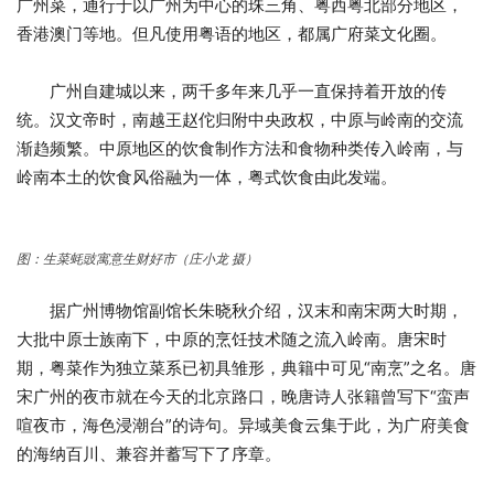
广州菜，通行于以广州为中心的珠三角、粤西粤北部分地区，
香港澳门等地。但凡使用粤语的地区，都属广府菜文化圈。
广州自建城以来，两千多年来几乎一直保持着开放的传
统。汉文帝时，南越王赵佗归附中央政权，中原与岭南的交流
渐趋频繁。中原地区的饮食制作方法和食物种类传入岭南，与
岭南本土的饮食风俗融为一体，粤式饮食由此发端。
图：生菜蚝豉寓意生财好市（庄小龙 摄）
据广州博物馆副馆长朱晓秋介绍，汉末和南宋两大时期，
大批中原士族南下，中原的烹饪技术随之流入岭南。唐宋时
期，粤菜作为独立菜系已初具雏形，典籍中可见“南烹”之名。唐
宋广州的夜市就在今天的北京路口，晚唐诗人张籍曾写下“蛮声
喧夜市，海色浸潮台”的诗句。异域美食云集于此，为广府美食
的海纳百川、兼容并蓄写下了序章。