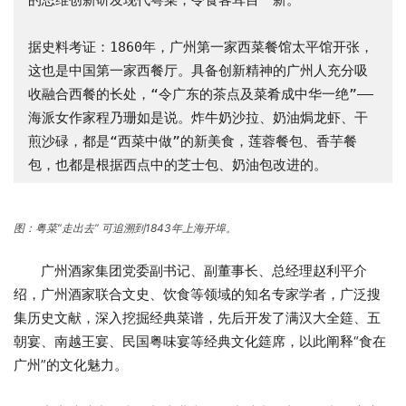
的思维创新研发现代粤菜，令食客耳目一新。

据史料考证：1860年，广州第一家西菜餐馆太平馆开张，
这也是中国第一家西餐厅。具备创新精神的广州人充分吸
收融合西餐的长处，“令广东的茶点及菜肴成中华一绝”——
海派女作家程乃珊如是说。炸牛奶沙拉、奶油焗龙虾、干
煎沙碌，都是“西菜中做”的新美食，莲蓉餐包、香芋餐
包，也都是根据西点中的芝士包、奶油包改进的。
图：粤菜“走出去” 可追溯到1843年上海开埠。
广州酒家集团党委副书记、副董事长、总经理赵利平介
绍，广州酒家联合文史、饮食等领域的知名专家学者，广泛搜
集历史文献，深入挖掘经典菜谱，先后开发了满汉大全筵、五
朝宴、南越王宴、民国粤味宴等经典文化筵席，以此阐释“食在
广州”的文化魅力。