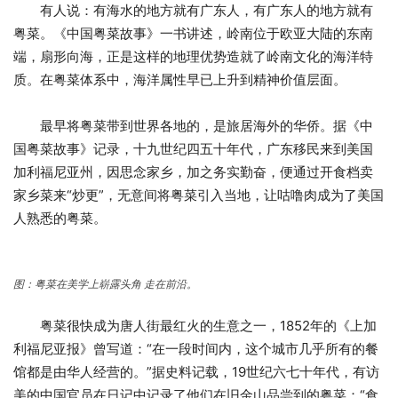
有人说：有海水的地方就有广东人，有广东人的地方就有
粤菜。《中国粤菜故事》一书讲述，岭南位于欧亚大陆的东南
端，扇形向海，正是这样的地理优势造就了岭南文化的海洋特
质。在粤菜体系中，海洋属性早已上升到精神价值层面。
最早将粤菜带到世界各地的，是旅居海外的华侨。据《中
国粤菜故事》记录，十九世纪四五十年代，广东移民来到美国
加利福尼亚州，因思念家乡，加之务实勤奋，便通过开食档卖
家乡菜来“炒更”，无意间将粤菜引入当地，让咕噜肉成为了美国
人熟悉的粤菜。
图：粤菜在美学上崭露头角 走在前沿。
粤菜很快成为唐人街最红火的生意之一，1852年的《上加
利福尼亚报》曾写道：“在一段时间内，这个城市几乎所有的餐
馆都是由华人经营的。”据史料记载，19世纪六七十年代，有访
美的中国官员在日记中记录了他们在旧金山品尝到的粤菜：“食