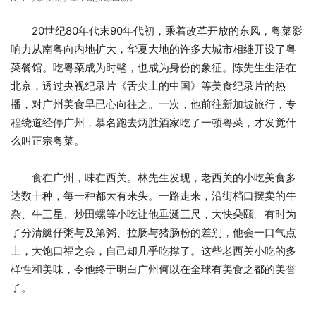
20世纪80年代末90年代初，乘着改革开放的东风，粤菜影
响力从南粤向内地扩大，华夏大地的许多大城市相继开设了粤
菜餐馆。吃粤菜成为时髦，也成为身份的象征。陈先生生活在
北京，透过央视纪录片《舌尖上的中国》等美食纪录片的热
播，对广州美食早已心向往之。一次，他前往新加坡旅行，专
程绕道经停广州，慕名跑去炳胜酒家吃了一顿粤菜，才发觉什
么叫正宗粤菜。
食在广州，味在西关。林先生发现，老西关的小吃美食多
达数十种，每一种都大有来头。一路走来，沿街档口摆卖的牛
杂、牛三星、炒田螺等小吃让他垂涎三尺，大快朵颐。有时为
了分清艇仔粥与及第粥、拉肠与猪肠粉的差别，他会一口气点
上，大饱口福之余，自己却几乎吃撑了。这些老西关小吃的多
样性和美味，令他终于明白广州何以在全球有美食之都的美誉
了。