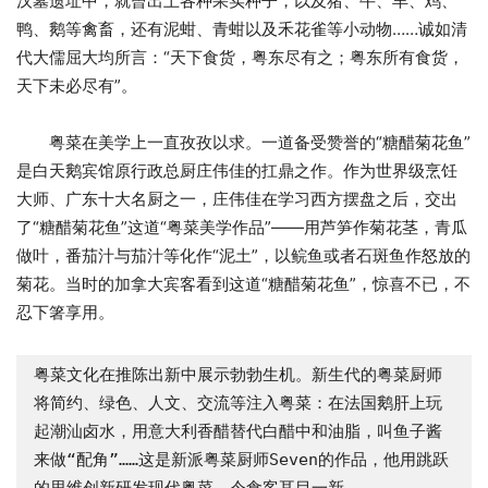
汉墓遗址中，就曾出土各种果实种子，以及猪、牛、羊、鸡、
鸭、鹅等禽畜，还有泥蚶、青蚶以及禾花雀等小动物……诚如清
代大儒屈大均所言：“天下食货，粤东尽有之；粤东所有食货，
天下未必尽有”。
粤菜在美学上一直孜孜以求。一道备受赞誉的“糖醋菊花鱼”
是白天鹅宾馆原行政总厨庄伟佳的扛鼎之作。作为世界级烹饪
大师、广东十大名厨之一，庄伟佳在学习西方摆盘之后，交出
了“糖醋菊花鱼”这道“粤菜美学作品”——用芦笋作菊花茎，青瓜
做叶，番茄汁与茄汁等化作“泥土”，以鲩鱼或者石斑鱼作怒放的
菊花。当时的加拿大宾客看到这道“糖醋菊花鱼”，惊喜不已，不
忍下箸享用。
粤菜文化在推陈出新中展示勃勃生机。新生代的粤菜厨师
将简约、绿色、人文、交流等注入粤菜：在法国鹅肝上玩
起潮汕卤水，用意大利香醋替代白醋中和油脂，叫鱼子酱
来做“配角”……这是新派粤菜厨师Seven的作品，他用跳跃