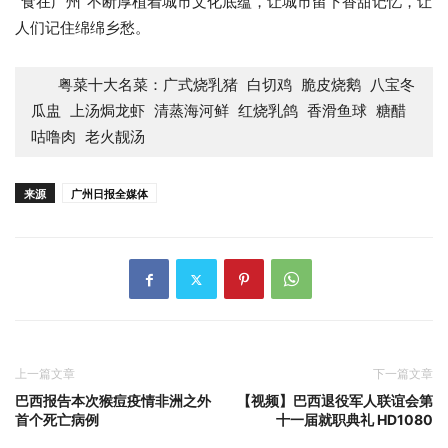
“食在广州”不断厚植着城市文化底蕴，让城市留下香甜记忆，让
人们记住绵绵乡愁。
   粤菜十大名菜：广式烧乳猪 白切鸡 脆皮烧鹅 八宝冬
瓜盅 上汤焗龙虾 清蒸海河鲜 红烧乳鸽 香滑鱼球 糖醋
咕噜肉 老火靓汤
来源
广州日报全媒体
上一篇文章
下一篇文章
巴西报告本次猴痘疫情非洲之外
【视频】巴西退役军人联谊会第
首个死亡病例
十一届就职典礼 HD1080