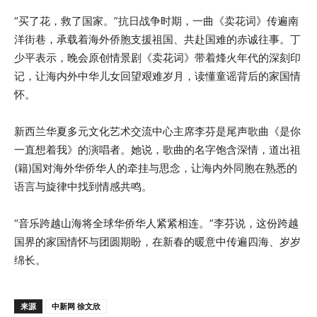
“买了花，救了国家。”抗日战争时期，一曲《卖花词》传遍南
洋街巷，承载着海外侨胞支援祖国、共赴国难的赤诚往事。丁
少平表示，晚会原创情景剧《卖花词》带着烽火年代的深刻印
记，让海内外中华儿女回望艰难岁月，读懂童谣背后的家国情
怀。
新西兰华夏多元文化艺术交流中心主席李芬是尾声歌曲《是你
一直想着我》的演唱者。她说，歌曲的名字饱含深情，道出祖
(籍)国对海外华侨华人的牵挂与思念，让海内外同胞在熟悉的
语言与旋律中找到情感共鸣。
“音乐跨越山海将全球华侨华人紧紧相连。”李芬说，这份跨越
国界的家国情怀与团圆期盼，在新春的暖意中传遍四海、岁岁
绵长。
来源
中新网 徐文欣