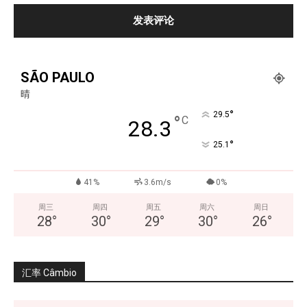
SÃO PAULO
晴
°
29.5
°
C
28.3
°
25.1
41%
3.6m/s
0%
周三
周四
周五
周六
周日
28
°
30
°
29
°
30
°
26
°
汇率 Câmbio