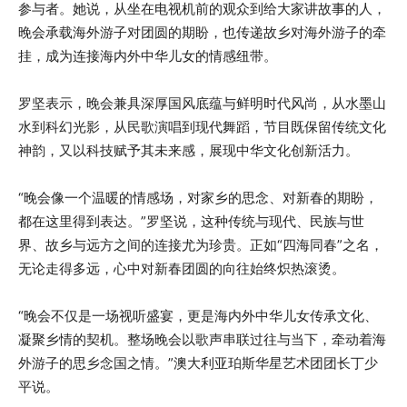
参与者。她说，从坐在电视机前的观众到给大家讲故事的人，
晚会承载海外游子对团圆的期盼，也传递故乡对海外游子的牵
挂，成为连接海内外中华儿女的情感纽带。
罗坚表示，晚会兼具深厚国风底蕴与鲜明时代风尚，从水墨山
水到科幻光影，从民歌演唱到现代舞蹈，节目既保留传统文化
神韵，又以科技赋予其未来感，展现中华文化创新活力。
“晚会像一个温暖的情感场，对家乡的思念、对新春的期盼，
都在这里得到表达。”罗坚说，这种传统与现代、民族与世
界、故乡与远方之间的连接尤为珍贵。正如“四海同春”之名，
无论走得多远，心中对新春团圆的向往始终炽热滚烫。
“晚会不仅是一场视听盛宴，更是海内外中华儿女传承文化、
凝聚乡情的契机。整场晚会以歌声串联过往与当下，牵动着海
外游子的思乡念国之情。”澳大利亚珀斯华星艺术团团长丁少
平说。