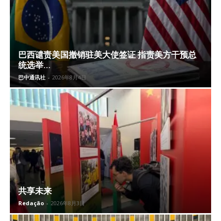
巴西谴责美国撤销驻美大使签证 指责美方干预总
统选举...
巴中通讯社
-
2026年8月4日
共享未来
Redação
-
2026年8月3日