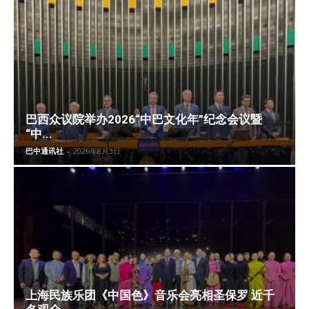
巴西众议院举办2026“中巴文化年”纪念会议暨
“中...
巴中通讯社
-
2026年8月3日
上海民族乐团《中国色》音乐会亮相圣保罗 近千