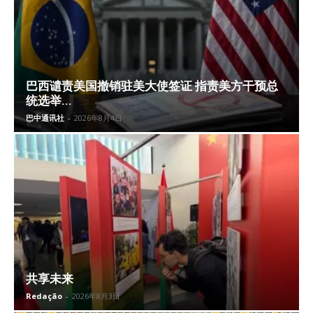
巴西谴责美国撤销驻美大使签证 指责美方干预总
统选举...
巴中通讯社
-
2026年8月4日
共享未来
Redação
-
2026年8月3日