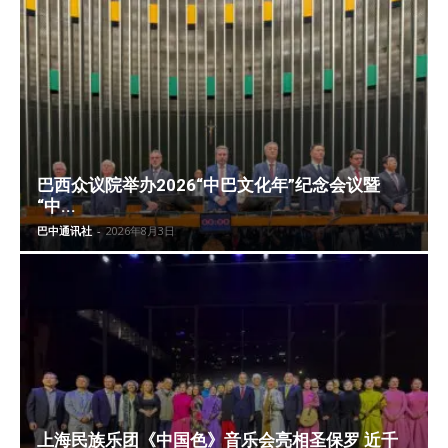
巴西众议院举办2026“中巴文化年”纪念会议暨
“中...
巴中通讯社
-
2026年8月3日
上海民族乐团《中国色》音乐会亮相圣保罗 近千