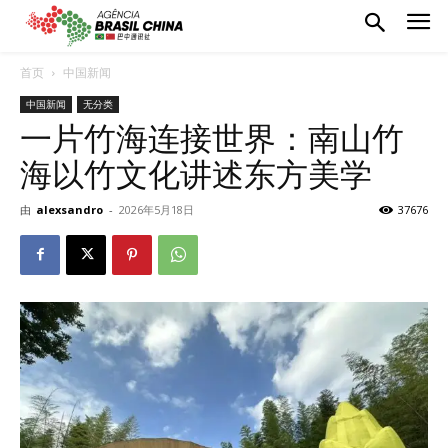
首页
中国新闻
中国新闻
无分类
一片竹海连接世界：南山竹
海以竹文化讲述东方美学
由
alexsandro
-
2026年5月18日
37676