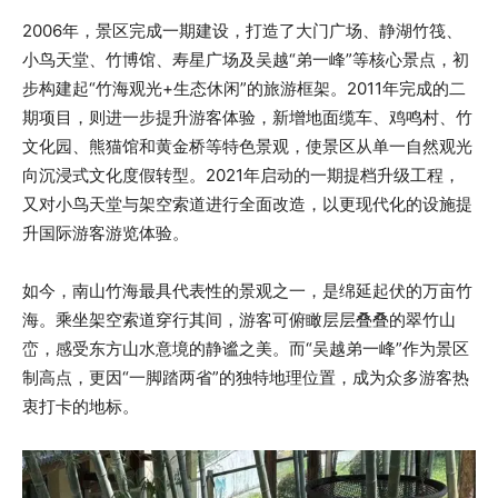
2006年，景区完成一期建设，打造了大门广场、静湖竹筏、
小鸟天堂、竹博馆、寿星广场及吴越“弟一峰”等核心景点，初
步构建起“竹海观光+生态休闲”的旅游框架。2011年完成的二
期项目，则进一步提升游客体验，新增地面缆车、鸡鸣村、竹
文化园、熊猫馆和黄金桥等特色景观，使景区从单一自然观光
向沉浸式文化度假转型。2021年启动的一期提档升级工程，
又对小鸟天堂与架空索道进行全面改造，以更现代化的设施提
升国际游客游览体验。
如今，南山竹海最具代表性的景观之一，是绵延起伏的万亩竹
海。乘坐架空索道穿行其间，游客可俯瞰层层叠叠的翠竹山
峦，感受东方山水意境的静谧之美。而“吴越弟一峰”作为景区
制高点，更因“一脚踏两省”的独特地理位置，成为众多游客热
衷打卡的地标。