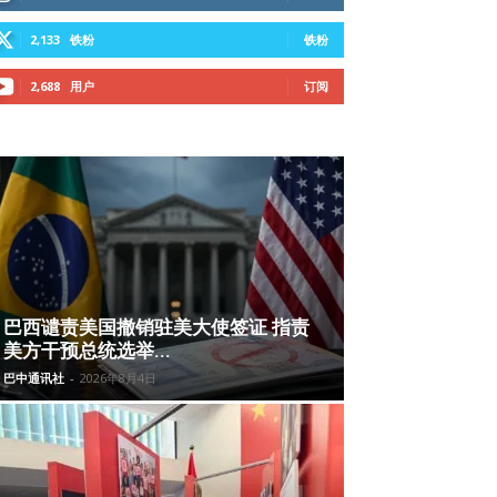
2,133
铁粉
铁粉
2,688
用户
订阅
巴西谴责美国撤销驻美大使签证 指责
美方干预总统选举...
巴中通讯社
-
2026年8月4日