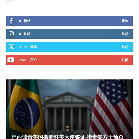
0
粉丝
喜欢
0
铁粉
铁粉
2,133
铁粉
铁粉
2,688
用户
订阅
巴西谴责美国撤销驻美大使签证 指责美方干预总