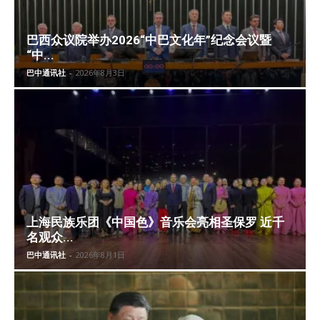
巴西众议院举办2026“中巴文化年”纪念会议暨
“中...
巴中通讯社
-
2026年8月3日
上海民族乐团《中国色》音乐会亮相圣保罗 近千
名观众...
巴中通讯社
-
2026年8月1日