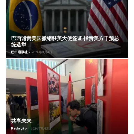
巴西谴责美国撤销驻美大使签证 指责美方干预总
统选举...
巴中通讯社
-
2026年8月4日
共享未来
Redação
-
2026年8月3日