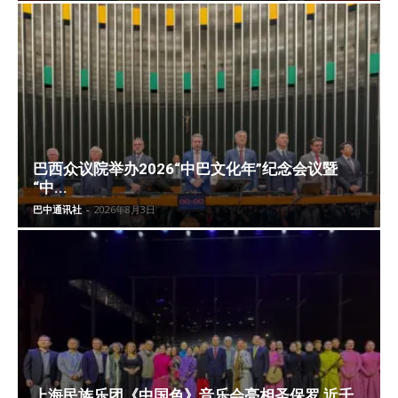
巴西众议院举办2026“中巴文化年”纪念会议暨
“中...
巴中通讯社
-
2026年8月3日
上海民族乐团《中国色》音乐会亮相圣保罗 近千