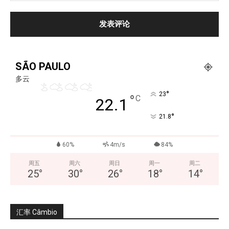
SÃO PAULO
多云
°
23
°
C
22.1
°
21.8
60%
4m/s
84%
周五
周六
周日
周一
周二
25
°
30
°
26
°
18
°
14
°
汇率 Câmbio