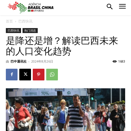
首页
巴西快讯
巴西快讯
热门消息
是降还是增？解读巴西未来
的人口变化趋势
由
巴中通讯社
-
2024年8月26日
1683