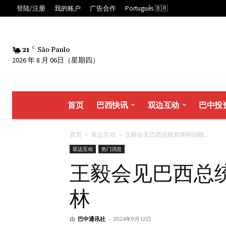
登陆/注册
我的账户
广告合作
Português 🇧🇷
21
C
São Paulo
2026 年 8 月 06日（星期四）
首页
巴西快讯
双边互动
巴中投
首页
双边互动
王毅会见巴西总统首席特别顾...
双边互动
热门消息
王毅会见巴西总
林
由
巴中通讯社
-
2024年9月12日