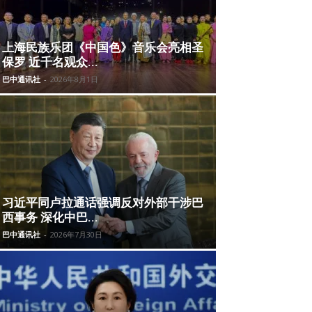
上海民族乐团《中国色》音乐会亮相圣
保罗 近千名观众...
巴中通讯社
-
2026年8月1日
习近平同卢拉通话强调反对外部干涉巴
西事务 深化中巴...
巴中通讯社
-
2026年7月30日