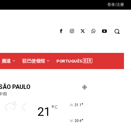
登录/注册
频道
驻巴使领馆
PORTUGUÊS 🇧🇷
SÃO PAULO
中雨
°
21.1
°
C
21
°
20.6