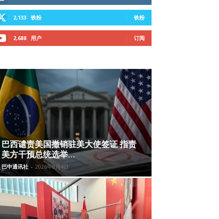
2,133
铁粉
铁粉
2,688
用户
订阅
巴西谴责美国撤销驻美大使签证 指责
美方干预总统选举...
巴中通讯社
-
2026年8月4日