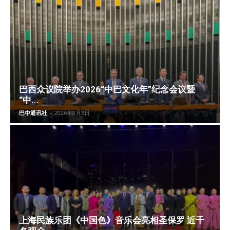
巴西众议院举办2026“中巴文化年”纪念会议暨
“中...
巴中通讯社
-
2026年8月3日
上海民族乐团《中国色》音乐会亮相圣保罗 近千