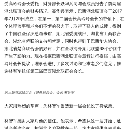
受高玲玲会长委托，财务部长聂华兵向与会成员报告了前两届
湖北联谊会的财务情况。聂华兵表示，巴西湖北联谊会于2017
年7月29日成立，在第一、第二届会长高玲玲会长的带领下，在
全体理监事和老乡们不懈的努力下，取得了骄人的成绩，得到
了中国驻圣保罗总领事馆、湖北省委统战部、湖北省工商联合
会、湖北省侨联的支持和肯定，同时也得到了巴西华人协会、
湖北省楚商联合会的好评，并在全球海外湖北联盟68个侨团中
产生了影响力。现在根据巴西湖北联谊会章程进行换届，由高
玲玲会长提议，理事会进行了多次讨论和征求老乡们意见，推
选林智军担任第三届巴西湖北联谊会会长。
第三届湖北联谊会（楚商联合会）会长 林智军
大家用热烈的掌声，为林智军当选新一届会长投了赞成票。
林智军感谢大家对他的信任。他表示，希望从这一届开始，通
过会所这个家，把湖北老乡聚拢在一起，为大家提供各种服务