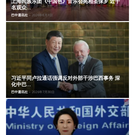
上海民族乐团《中国色》音乐会亮相圣保罗 近千
名观众...
巴中通讯社
-
2026年8月1日
习近平同卢拉通话强调反对外部干涉巴西事务 深
化中巴...
巴中通讯社
-
2026年7月30日