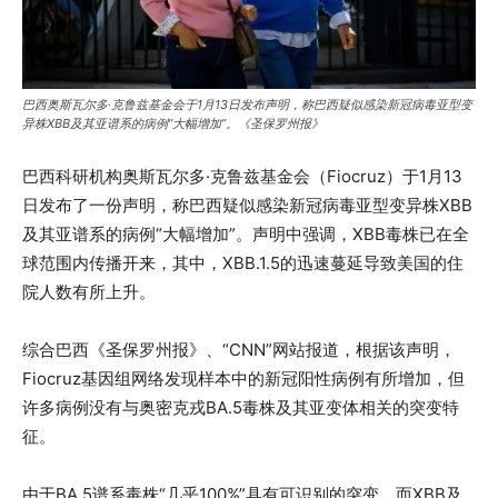
巴西奥斯瓦尔多·克鲁兹基金会于1月13日发布声明，称巴西疑似感染新冠病毒亚型变
异株XBB及其亚谱系的病例“大幅增加”。《圣保罗州报》
巴西科研机构奥斯瓦尔多·克鲁兹基金会（Fiocruz）于1月13
日发布了一份声明，称巴西疑似感染新冠病毒亚型变异株XBB
及其亚谱系的病例“大幅增加”。声明中强调，XBB毒株已在全
球范围内传播开来，其中，XBB.1.5的迅速蔓延导致美国的住
院人数有所上升。
综合巴西《圣保罗州报》、“CNN”网站报道，根据该声明，
Fiocruz基因组网络发现样本中的新冠阳性病例有所增加，但
许多病例没有与奥密克戎BA.5毒株及其亚变体相关的突变特
征。
由于BA.5谱系毒株“几乎100%”具有可识别的突变，而XBB及