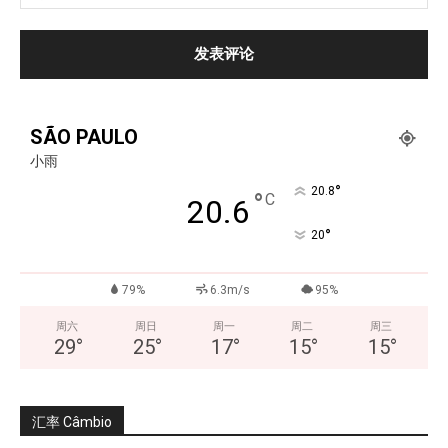
SÃO PAULO
小雨
°
20.8
°
C
20.6
°
20
79%
6.3m/s
95%
周六
周日
周一
周二
周三
29
°
25
°
17
°
15
°
15
°
汇率 Câmbio