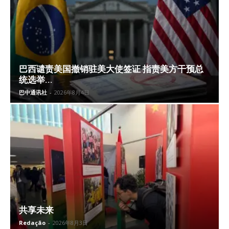
巴西谴责美国撤销驻美大使签证 指责美方干预总
统选举...
巴中通讯社
-
2026年8月4日
共享未来
Redação
-
2026年8月3日