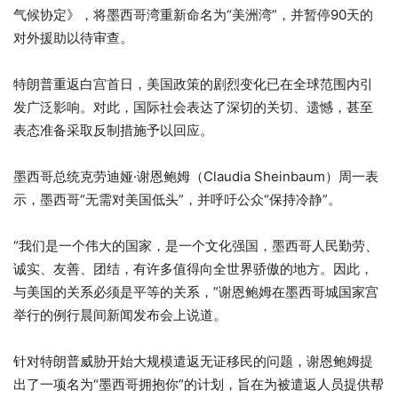
气候协定》，将墨西哥湾重新命名为“美洲湾”，并暂停90天的
对外援助以待审查。
特朗普重返白宫首日，美国政策的剧烈变化已在全球范围内引
发广泛影响。对此，国际社会表达了深切的关切、遗憾，甚至
表态准备采取反制措施予以回应。
墨西哥总统克劳迪娅·谢恩鲍姆（Claudia Sheinbaum）周一表
示，墨西哥“无需对美国低头”，并呼吁公众“保持冷静”。
“我们是一个伟大的国家，是一个文化强国，墨西哥人民勤劳、
诚实、友善、团结，有许多值得向全世界骄傲的地方。因此，
与美国的关系必须是平等的关系，”谢恩鲍姆在墨西哥城国家宫
举行的例行晨间新闻发布会上说道。
针对特朗普威胁开始大规模遣返无证移民的问题，谢恩鲍姆提
出了一项名为“墨西哥拥抱你”的计划，旨在为被遣返人员提供帮