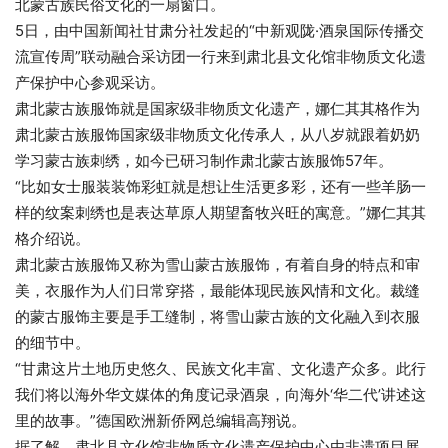
北蒙古族民俗文化的一扇窗口。
5日，由中国新闻社甘肃分社发起的“中新观陇·酒泉国际传播交
流宣传周”联动融合采访团一行来到肃北县文化馆非物质文化遗
产保护中心参观采访。
肃北蒙古族服饰就是国家级非物质文化遗产，娜仁其其格作为
肃北蒙古族服饰国家级非物质文化传承人，从八岁就跟着奶奶
学习蒙古族刺绣，如今已研习制作肃北蒙古族服饰57年。
“比如女士服装装饰彩虹就是想让生活更多彩，还有一些羊肠一
样的纹案刺绣也是表达草原人期望畜牧兴旺的寓意。”娜仁其其
格介绍说。
肃北蒙古族服饰又称为雪山蒙古族服饰，有着自身的特点和审
美，衣服作为人们日常穿搭，最能体现民族风情和文化。裁缝
的蒙古服饰主要是手工缝制，将雪山蒙古族的文化融入到衣服
的细节中。
“甘肃这片土地历史悠久、民族文化丰富、文化遗产众多。此行
我们将以海外华文媒体的角度记录酒泉，向海外‘华二代’讲述这
里的故事。”德国欧洲新侨网总编辑高翔说。
据了解，肃北县文化馆非物质文化遗产保护中心由非遗项目展