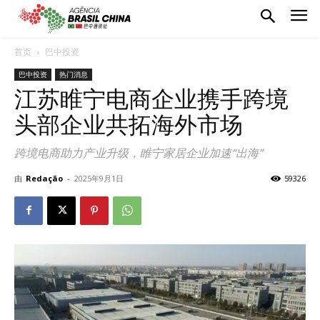
首页
巴中投资
巴中投资
热门消息
江苏睢宁电商企业携手跨境
头部企业共拓海外市场
跨境电商助力产业升级，睢宁家居企业加速“出海”
由
Redação
-
2025年9月1日
59326