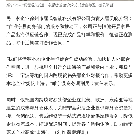
睢宁“9610”跨境通关的第一单通过“空空中转”方式发往韩国。徐子淳 摄
另一家企业徐州市翟氏智能科技有限公司负责人翟吴晓介绍：
“在睢宁县商务部门的服务和推动下，公司正与恒健开展家居
产品出海供应链合作。现已完成产品打样和报价，恒健正在测
品，将于近期签订合作合同。”
“我们将借鉴本地企业与恒健合作成功经验，加快扩大外部合
作空间，进一步梳理全县适合出海的产品和意向企业，积极与
深圳、宁波等地的国内跨境贸易头部企业对接合作，带动更多
本地企业‘扬帆出海’。”睢宁县商务局副局长黄伟表示。
同时，依托国内跨境贸易头部企业在北美、欧洲、东南亚等地
建立的成熟海外仓体系，为睢宁县家居企业提供海外仓资源对
接、仓储配送、售后维修等一站式跨境物流供应链服务，降低
企业物流成本，缩短配送时间，提升客户购物体验，助力睢宁
家居企业高效“出海”。（刘作霖 武佩剑）