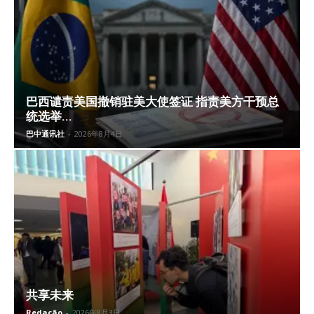
巴西谴责美国撤销驻美大使签证 指责美方干预总
统选举...
巴中通讯社
-
2026年8月4日
共享未来
Redação
-
2026年8月3日