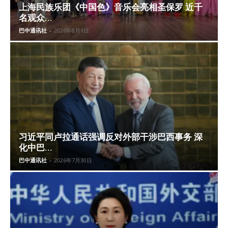
上海民族乐团《中国色》音乐会亮相圣保罗 近千
名观众...
巴中通讯社
-
2026年8月1日
习近平同卢拉通话强调反对外部干涉巴西事务 深
化中巴...
巴中通讯社
-
2026年7月30日