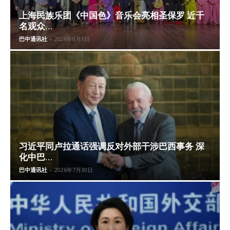
上海民族乐团《中国色》音乐会亮相圣保罗 近千
名观众...
巴中通讯社
-
2026年8月1日
习近平同卢拉通话强调反对外部干涉巴西事务 深
化中巴...
巴中通讯社
-
2026年7月30日