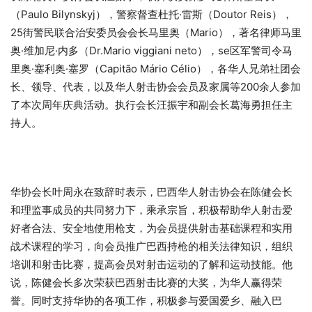
（Paulo Bilynskyj），警察督查杜托·雷斯（Doutor Reis），
25街警民联合治安委员会会长马里奥（Mario），著名律师马里
奥·维加尼·内多（Dr.Mario viggiani neto），se区军警司令马
里奥·塞利奥·塞罗（Capitão Mário Célio），各华人兄弟社团会
长、领导、代表，以及华人射击协会会员及家属等200余人参加
了本次周年庆典活动。执行会长汪振宇和副会长葛海勇担任主
持人。
华协会长叶周永在致辞时表示，巴西华人射击协会在陈健会长
和理监事成员的共同努力下，乘承宗旨，积极帮助华人射击爱
好者合法、安全地使用枪支，为会员提供射击基础课程和实用
战术课程的学习，向会员推广巴西持枪的相关法律知识，组织
培训和射击比赛，提高会员对射击运动的了解和运动技能。他
说，陈健会长多次荣获巴西射击比赛的大奖，为华人赢得荣
誉。同时支持华协的各项工作，积极参与爱国爱乡、融入巴