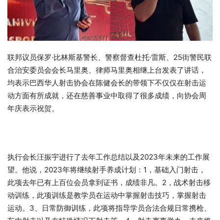
联邦议员保罗·比林斯基警长、警察督查杜托·雷斯、25街警民联
合治安委员会会长马里奥、律师马里奥相继上台发表了讲话，
均表示巴西华人射击协会在陈健会长的带领下不仅仅在射击运
动方面有所成就，还在慈善事业中取得了很多成绩，向协会周
年庆表示祝贺。
执行会长汪振宇进行了去年工作总结以及2023年未来的工作展
望。他说，2023年将继续射手养成计划：1，基础入门射击，
此项去年已有上百位会员拿到证书，成绩非凡。2，战术射击移
动训练，此项训练是教学员在运动中掌握射击技巧，掌握射击
运动。3、日常防御训练，此项将指导学员合法合规日常携枪、