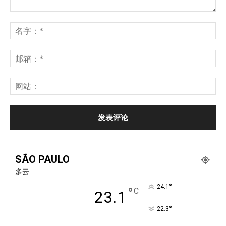
SÃO PAULO
多云
°
24.1
°
C
23.1
°
22.3