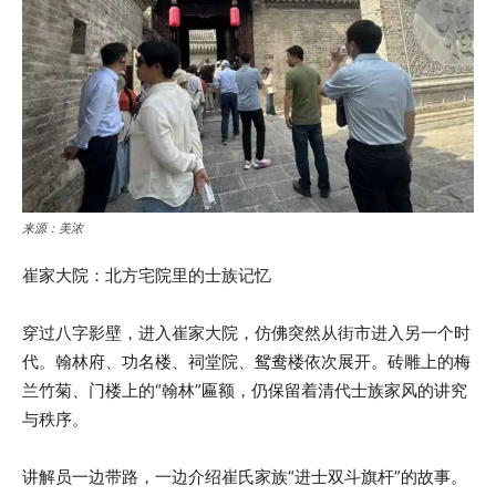
来源：美浓
崔家大院：北方宅院里的士族记忆
穿过八字影壁，进入崔家大院，仿佛突然从街市进入另一个时
代。翰林府、功名楼、祠堂院、鸳鸯楼依次展开。砖雕上的梅
兰竹菊、门楼上的“翰林”匾额，仍保留着清代士族家风的讲究
与秩序。
讲解员一边带路，一边介绍崔氏家族“进士双斗旗杆”的故事。