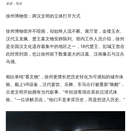
来源：美浓
徐州博物馆：两汉文明的立体打开方式
徐州博物馆并不喧闹，却始终人流不断。展厅里，金缕玉衣、
汉代玉龙佩、楚王墓文物安静陈列。馆内工作人员介绍，徐州
是全国汉文化遗存最集中的地区之一，18代楚王、彭城王曾在
此经营封国，也让徐州留下数量庞大的汉墓、汉画像石与汉兵
马俑。
相比单纯“看文物”，徐州更擅长把历史转化为可感知的城市体
验。戴上VR设备，汉代宴饮、乐舞、车马出行被重新“唤醒”，
古老文明开始拥有当代叙事。“年轻游客现在喜欢沉浸式体
验。”一位讲解员说，“他们不是来背历史，而是想进入历史。”