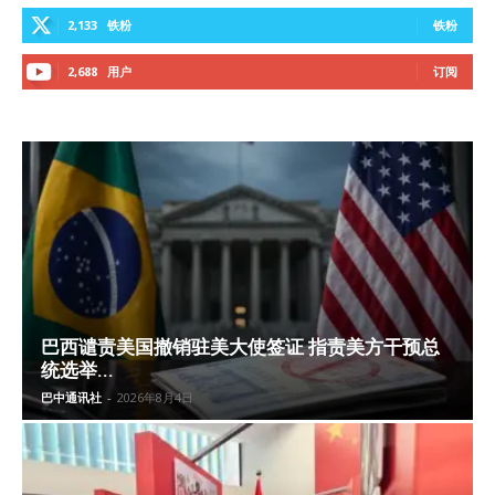
2,133
铁粉
铁粉
2,688
用户
订阅
巴西谴责美国撤销驻美大使签证 指责美方干预总
统选举...
巴中通讯社
-
2026年8月4日