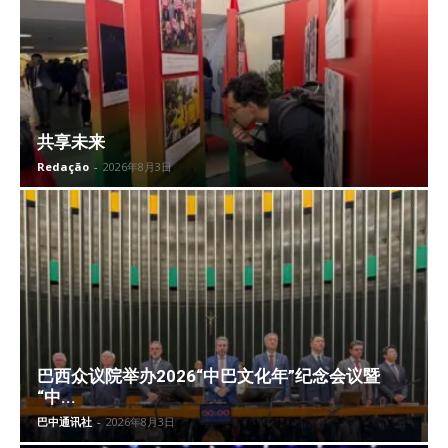
共享未来
Redação
-
2026年8月3日
巴西众议院举办2026“中巴文化年”纪念会议暨
“中...
巴中通讯社
-
2026年8月3日