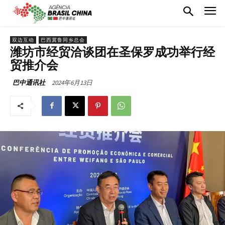
双边互动
巴西冀鲁同乡总会
潍坊市经贸洽谈团在圣保罗成功举行经
贸推介会
2024年6月13日
巴中通讯社