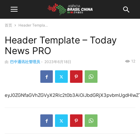
首页
Header Templa...
Header Template – Today
News PRO
12
由
巴中通讯社管理员
-
2023年6月18日
eyJ0ZGNfaGVhZGVyX2Rlc