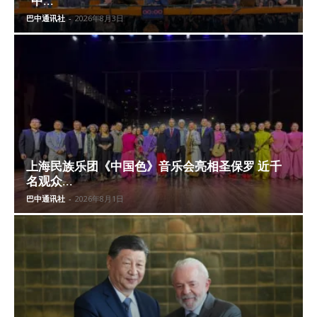
“中...
巴中通讯社
-
2026年8月3日
上海民族乐团《中国色》音乐会亮相圣保罗 近千
名观众...
巴中通讯社
-
2026年8月1日