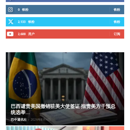
0
铁粉
铁粉
2,133
铁粉
铁粉
2,688
用户
订阅
巴西谴责美国撤销驻美大使签证 指责美方干预总
统选举...
巴中通讯社
-
2026年8月4日