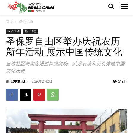
首页
双边互动
双边互动
热门消息
圣保罗自由区举办庆祝农历
新年活动 展示中国传统文化
当地社区与游客通过舞龙舞狮、武术表演和美食体验中国
文化庆典
由
巴中通讯社
-
2026年2月2日
51991