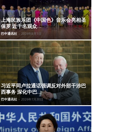
上海民族乐团《中国色》音乐会亮相圣
保罗 近千名观众...
巴中通讯社
-
2026年8月1日
习近平同卢拉通话强调反对外部干涉巴
西事务 深化中巴...
巴中通讯社
-
2026年7月30日