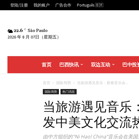
登陆/注册
我的账户
广告合作
Português 🇧🇷
22.6
C
São Paulo
2026 年 8 月 07日（星期五）
首页
巴西快讯
双边互动
巴中投
首页
国际局势
当旅游遇见音乐：新春音乐会...
国际局势
热门消息
当旅游遇见音乐
发中美文化交流
由中方组织的“Ni Hao! China”音