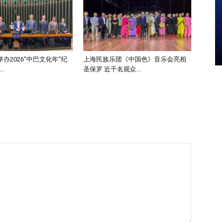
办2026“中巴文化年”纪
上海民族乐团《中国色》音乐会亮相
.
圣保罗 近千名观众...