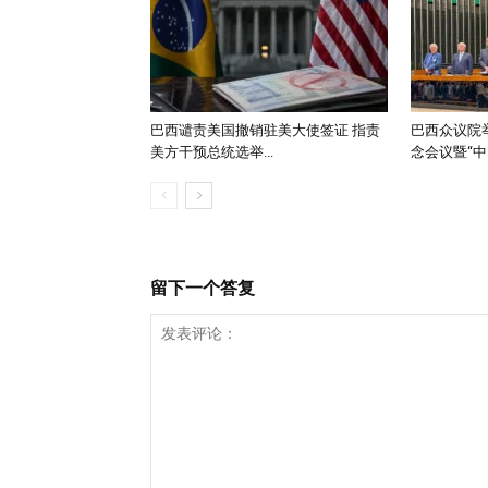
巴西谴责美国撤销驻美大使签证 指责
巴西众议院举
美方干预总统选举...
念会议暨“中..
留下一个答复