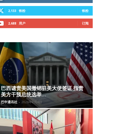
2,133
铁粉
铁粉
2,688
用户
订阅
巴西谴责美国撤销驻美大使签证 指责
美方干预总统选举...
巴中通讯社
-
2026年8月4日