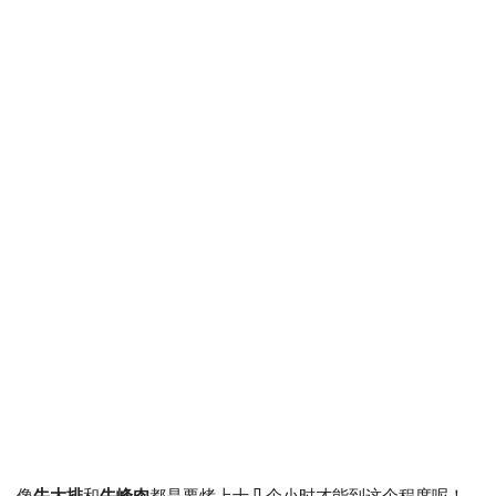
像
牛大排
和
牛峰肉
都是要烤上十几个小时才能到这个程度呢！