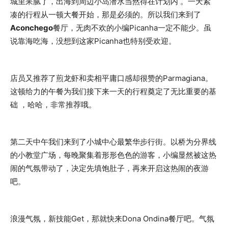
城里呆腻了，出海到周边小岛潜水当然得在计划内 。一天紧
凑的行程从一顿大餐开始，那是必须的。所以我们来到了
Aconchego
餐厅，无肉不欢的小编Picanha一定不能少。虽
说靠海吃海，没想到这家Picanha也特别受欢迎。
店员又推荐了煎龙虾和卖相平庸口感却很赞的Parmagiana。
这顿给力的午餐为我们接下来一天的行程奠定了无比重要的基
础 ，哈哈，非常推荐哦。
第二天中午我们来到了小城中心最繁华步行街。以桥为分界线
的小教堂广场，每晚聚集着形形色色的游客，小编显然被这热
闹的气氛带动了，决定先填饱肚子，再来开启这热闹的夜游
吧。
浪漫气氛，新技能Get，那就快来Dona Ondina餐厅吧。气氛