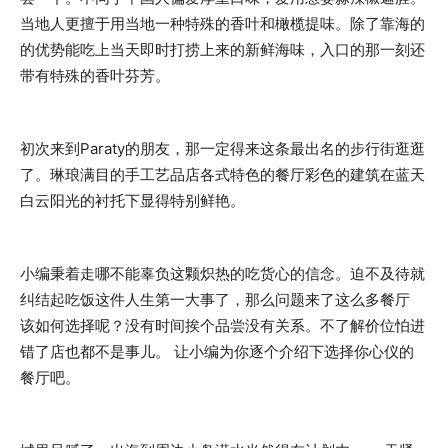
当地人更擅于用当地一种特殊的香叶和橄榄提味。除了靠海的
的优势能吃上当天即时打捞上来的新鲜海味，入口的那一刻还
带有特殊的香叶芬芳。
初次来到Paraty的朋友，那一定得来这条最出名的步行街逛逛
了。琳琅满目的手工艺品店各式特色的餐厅彩色的建筑在蓝天
白云阳光的衬托下显得特别鲜艳。
小编秉着走哪不能辜负这颗炽热的吃货心的信念。迫不及待就
纠结起吃饭这件人生第一大事了，那么问题来了这么多餐厅
该如何选择呢？没有时间挨个品尝没有关系。不了解价位怕进
错了店也都不是事儿。 让小编为你逐个介绍下选择你心仪的
餐厅吧。