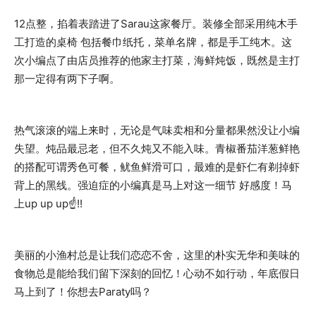
12点整，掐着表踏进了Sarau这家餐厅。装修全部采用纯木手
工打造的桌椅 包括餐巾纸托，菜单名牌，都是手工纯木。这
次小编点了由店员推荐的他家主打菜，海鲜炖饭，既然是主打
那一定得有两下子啊。
热气滚滚的端上来时，无论是气味卖相和分量都果然没让小编
失望。炖品最忌老，但不久炖又不能入味。青椒番茄洋葱鲜艳
的搭配可谓秀色可餐，鱿鱼鲜滑可口，最难的是虾仁有剃掉虾
背上的黑线。强迫症的小编真是马上对这一细节 好感度！马
上up up up☝️!!
美丽的小渔村总是让我们恋恋不舍，这里的朴实无华和美味的
食物总是能给我们留下深刻的回忆！心动不如行动，年底假日
马上到了！你想去Paraty吗？