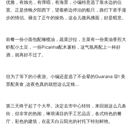
优雅，有烛光，有弹唱，有海景，小编特意选了靠水边的位
置。正是傍晚夕阳西下，望着桥边停泊的船只，路灯下牵手漫
步的情侣。褪去了正午的燥热，这会儿微风拂面，好是暇意。
前餐一份小面包配橄榄油，蔬菜沙拉，主菜有一份黄油香煎大
虾配小土豆，一份Picanha配木薯粉，这气氛再配上一杯好
酒，就再好不过了。
但为了等下的小夜游。小编还是选了不会晕的Guarana 😝! 美
景配美食 ,这夜色真的就想这么定格…
第三天终于起了个大早。决定去市中心转转，来回就这么几条
街，但非常的热闹，琳琅满目的手工艺品店，各式特色的餐
厅，彩色的建筑，在蓝天白云阳光的衬托下特别鲜艳。