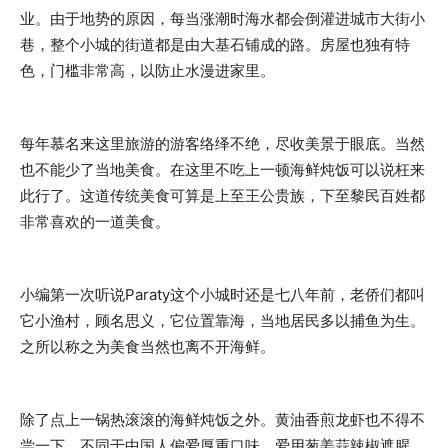
业。由于地势的原因，每当涨潮时海水都会倒灌进城市大街小
巷，整个小城的街道都是由大基石铺成的路。房屋也独有特
色，门槛非常高，以防止水漫进家里。
每年慕名来这里旅游的游客络绎不绝，尽收美景于眼底。当然
也不能少了当地美食。在这里不吃上一顿海鲜炖饭可以说枉来
此行了。这道传统美食可算是上至王公贵族，下至黎民百姓都
非常喜欢的一道美食。
小编第一次听说Paraty这个小城时还是七八年前，老侨们都叫
它小渔村，顾名思义，它位置靠海，当地居民多以捕鱼为生。
之所以称之为美食当然也离不开海鲜。
除了点上一锅热滚滚的海鲜炖饭之外。黄油香煎龙虾也不得不
尝一下。不同于中国人偏爱厚重口味，爱用葱姜蒜辣椒遮腥。