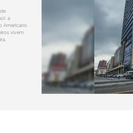
 de
o), a
no Americano
eiros vivem
ra.