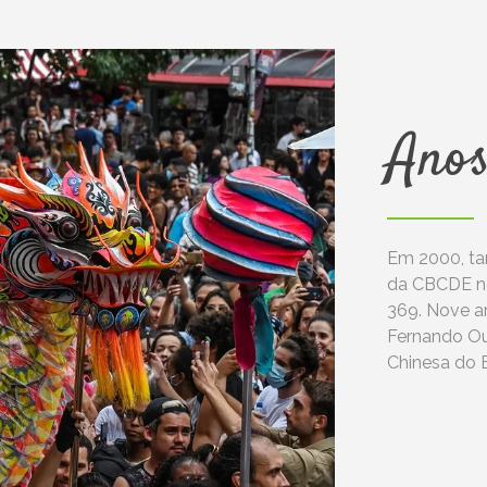
Ano
Em 2000, ta
da CBCDE no
369. Nove a
Fernando Ou
Chinesa do B