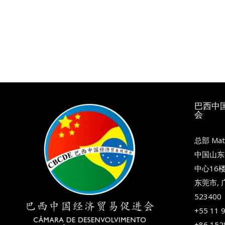
巴西中
会
总部 Matr
中国山东
中心16
东莞市,
523400
+55 11 
+86 152