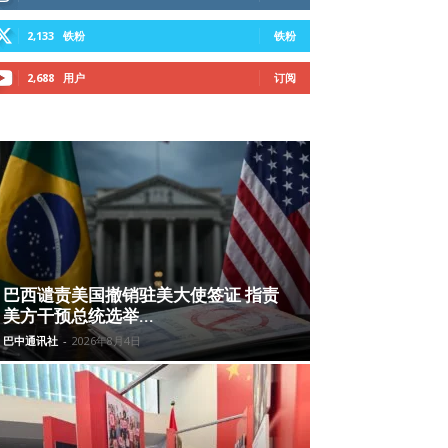
2,133
铁粉
铁粉
2,688
用户
订阅
巴西谴责美国撤销驻美大使签证 指责
美方干预总统选举...
巴中通讯社
-
2026年8月4日