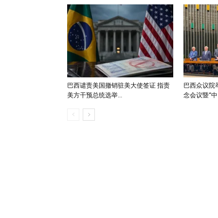
巴西谴责美国撤销驻美大使签证 指责
巴西众议院举
美方干预总统选举...
念会议暨“中..