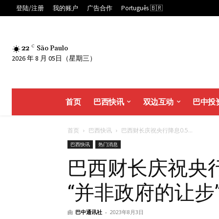
登陆/注册
我的账户
广告合作
Português 🇧🇷
22
C
São Paulo
2026 年 8 月 05日（星期三）
首页
巴西快讯
双边互动
巴中投
首页
巴西快讯
巴西财长庆祝央行降息0.5...
巴西快讯
热门消息
巴西财长庆祝央行
“并非政府的让步
由
巴中通讯社
-
2023年8月3日