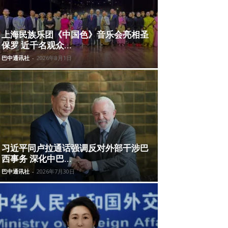
上海民族乐团《中国色》音乐会亮相圣
保罗 近千名观众...
巴中通讯社
-
2026年8月1日
习近平同卢拉通话强调反对外部干涉巴
西事务 深化中巴...
巴中通讯社
-
2026年7月30日