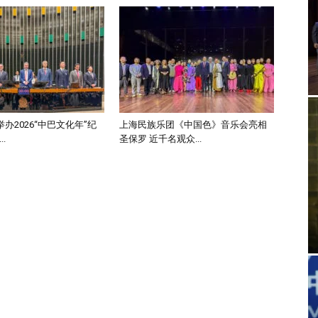
办2026“中巴文化年”纪
上海民族乐团《中国色》音乐会亮相
.
圣保罗 近千名观众...