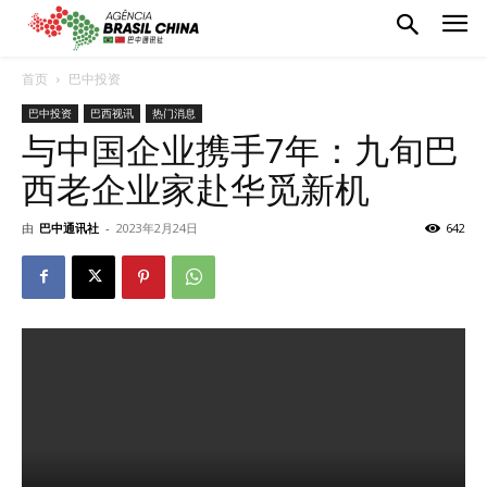
首页
巴中投资
巴中投资
巴西视讯
热门消息
与中国企业携手7年：九旬巴
西老企业家赴华觅新机
由
巴中通讯社
-
2023年2月24日
642