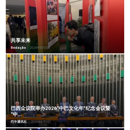
共享未来
Redação
-
2026年8月3日
巴西众议院举办2026“中巴文化年”纪念会议暨
“中...
巴中通讯社
-
2026年8月3日