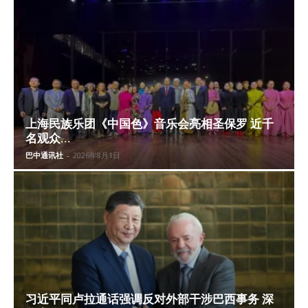
上海民族乐团《中国色》音乐会亮相圣保罗 近千
名观众...
巴中通讯社
-
2026年8月1日
习近平同卢拉通话强调反对外部干涉巴西事务 深