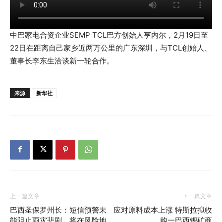
中巴家电合资企业SEMP TCL巴方创始人亨内尔，2月19日至
22日在距离自己家乡近两万公里的广东深圳，与TCL创始人、
董事长李东生洽谈新一轮合作。
来源
新华社
上一篇文章
下一篇文章
巴西圣保罗州长：短信预警未
应对原料成本上涨 特斯拉拟收
能阻止雨灾悲剧，将在风险地
购一巴西锂矿商