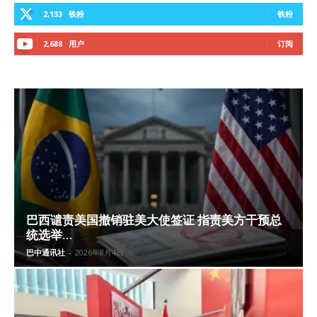
2,133
铁粉
铁粉
2,688
用户
订阅
巴西谴责美国撤销驻美大使签证 指责美方干预总
统选举...
巴中通讯社
-
2026年8月4日