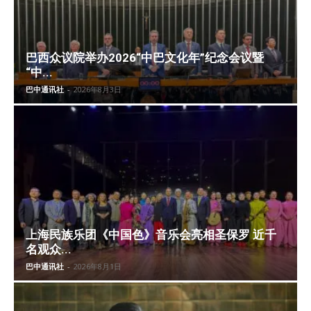
巴西众议院举办2026“中巴文化年”纪念会议暨
“中...
巴中通讯社
-
2026年8月3日
上海民族乐团《中国色》音乐会亮相圣保罗 近千
名观众...
巴中通讯社
-
2026年8月1日