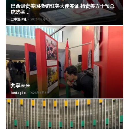
巴西谴责美国撤销驻美大使签证 指责美方干预总
统选举...
巴中通讯社
-
2026年8月4日
共享未来
Redação
-
2026年8月3日