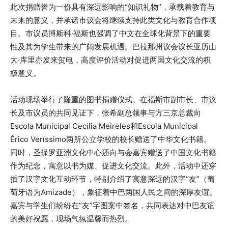
此次捐赠誉为一份具有深远影响的“知识礼物”，承载着教育与
未来的意义，并承诺市议会将继续支持此类文化与教育合作项
目。市议员博斯科·福斯也强调了中文在全球化背景下的重要
性及其为学生带来的广阔发展机遇。巴拉那州议会议长亚历山
大·库里亦发来贺电，高度评价活动对促进两国文化交流的积
极意义。
活动现场举行了隆重的图书捐赠仪式。在福斯市副市长、市议
长及市议员的共同见证下，张希副总领事与方三京总裁向
Escola Municipal Cecília Meireles和Escola Municipal
Érico Veríssimo两所公立学校的校长赠送了中华文化书籍。
同时，圣保罗亚洲文化中心还向与会嘉宾赠送了中国文化书籍
作为纪念，寓意以书为媒、促进文化交流。此外，活动中还穿
插了汉字文化互动环节，特别介绍了寓意深远的汉字“友”（葡
萄牙语为Amizade），象征着中巴两国人民之间的深厚友谊。
嘉宾与学生们纷纷在“友”字图案中签名，共同表达对中巴友谊
的美好祝愿，现场气氛温馨而热烈。