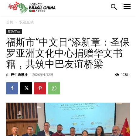
首页
双边互动
双边互动
福斯市“中文日”添新章：圣保
罗亚洲文化中心捐赠华文书
籍，共筑中巴友谊桥梁
由
巴中通讯社
-
2026年4月2日
10381