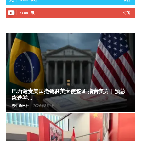
2,688
用户
订阅
巴西谴责美国撤销驻美大使签证 指责美方干预总
统选举...
巴中通讯社
-
2026年8月4日