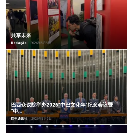
共享未来
Redação
-
2026年8月3日
巴西众议院举办2026“中巴文化年”纪念会议暨
“中...
巴中通讯社
-
2026年8月3日