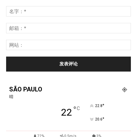
SÃO PAULO
晴
°
22.8
°
C
22
°
20.6
72%
0.5m/s
3%