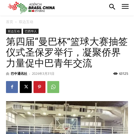
首页
双边互动
双边互动
巴西华人
第四届“曼巴杯”篮球大赛抽签
仪式圣保罗举行，凝聚侨界
力量促中巴青年交流
由
巴中通讯社
-
2026年3月31日
63125