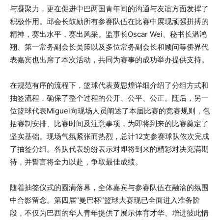
与凝聚力，更在促进中巴两国青年间的沟通与友谊方面发挥了
积极作用。邱会长鼓励所有参赛队伍在比赛中展现顽强拼搏的
精神，赛出水平，赛出风采。监事长Oscar Wei、秘书长温鸿
翔、第一常务副会长吴策以及多位常务副会长和顾问等侨界代
表嘉宾也出席了本次活动，共同为赛事的成功举办提供支持。
在规范有序的流程下，篮球代表黄思煌详细介绍了分组方式和
抽签流程，确保了整个过程的公开、公平、公正。随后，另一
位篮球代表Miguel向现场人员阐述了本届比赛的竞赛规则，包
括赛制安排、比赛时间及注意事项，为即将到来的比赛奠定了
坚实基础。现场气氛紧张而热烈，总计12支参赛球队依次完成
了抽签分组。各队代表纷纷表示对即将到来的精彩对决充满期
待，并誓言将全力以赴，争取最佳成绩。
随着抽签仪式的圆满落幕，全体嘉宾与参赛队伍在融洽的氛围
中合影留念。第四届“曼巴杯”篮球大赛现已全面进入准备阶
段，不仅为巴西的华人青年提供了展示体育才华、增进彼此情