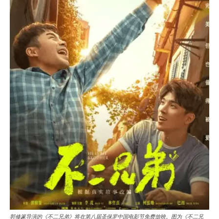
郭修篆导演的《不二兄弟》将在第八届圣保罗中国电影节免费放映。图为《不二兄