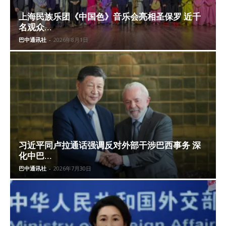
上海民族乐团《中国色》音乐会亮相圣保罗 近千
名观众...
巴中通讯社
-
2026年8月1日
习近平同卢拉通话强调反对外部干涉巴西事务 深
化中巴...
巴中通讯社
-
2026年7月30日