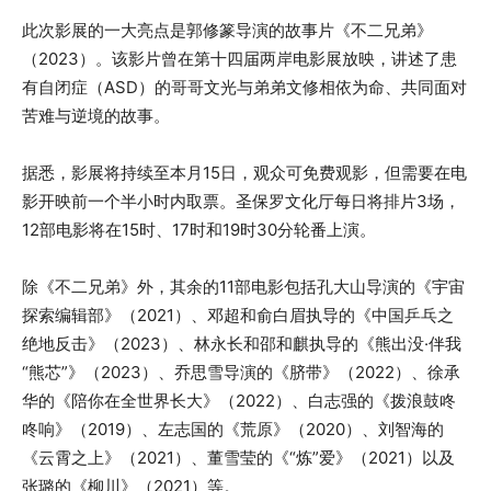
此次影展的一大亮点是郭修篆导演的故事片《不二兄弟》
（2023）。该影片曾在第十四届两岸电影展放映，讲述了患
有自闭症（ASD）的哥哥文光与弟弟文修相依为命、共同面对
苦难与逆境的故事。
据悉，影展将持续至本月15日，观众可免费观影，但需要在电
影开映前一个半小时内取票。圣保罗文化厅每日将排片3场，
12部电影将在15时、17时和19时30分轮番上演。
除《不二兄弟》外，其余的11部电影包括孔大山导演的《宇宙
探索编辑部》（2021）、邓超和俞白眉执导的《中国乒乓之
绝地反击》（2023）、林永长和邵和麒执导的《熊出没·伴我
“熊芯”》（2023）、乔思雪导演的《脐带》（2022）、徐承
华的《陪你在全世界长大》（2022）、白志强的《拨浪鼓咚
咚响》（2019）、左志国的《荒原》（2020）、刘智海的
《云霄之上》（2021）、董雪莹的《“炼”爱》（2021）以及
张璐的《柳川》（2021）等。