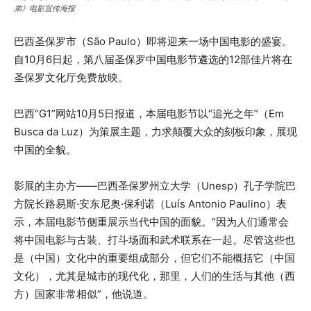
弟》电影宣传海报
巴西圣保罗市（São Paulo）即将迎来一场中国电影的盛宴。
自10月6日起，第八届圣保罗中国电影节遴选的12部佳片将在
圣保罗文化厅免费放映。
巴西“G1”网站10月5日报道，本届电影节以“追光之年”（Em
Busca da Luz）为策展主题，力求颠覆大众的刻板印象，展现
中国的全貌。
影展的主办方——巴西圣保罗州立大学（Unesp）孔子学院巴
方院长路易斯·安东尼奥·保利诺（Luís Antonio Paulino）表
示，本届电影节侧重展示当代中国的面貌。“因为人们通常会
将中国电影与古装、打斗场面和武术联系在一起。尽管这些也
是（中国）文化中的重要组成部分，但它们不能概括它（中国
文化），尤其是城市的现代化，那里，人们的生活与其他（西
方）国家非常相似”，他说道。