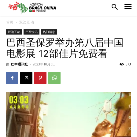
首页
双边互动
双边互动
巴西快讯
热门消息
巴西圣保罗举办第八届中国
电影展 12部佳片免费看
由
巴中通讯社
-
2023年10月6日
573