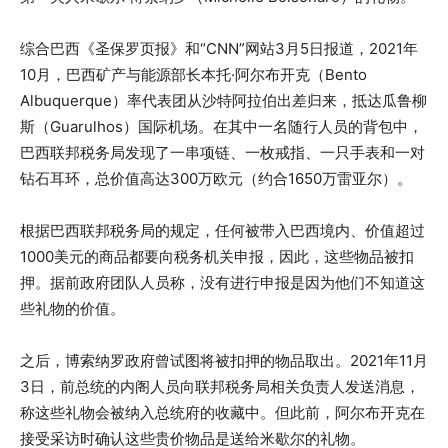
综合巴西《圣保罗页报》和“CNN”网站3月5日报道，2021年
10月，巴西矿产与能源部长本托·阿尔布开克（Bento
Albuquerque）率代表团从沙特阿拉伯出差归来，抵达瓜鲁柳
斯（Guarulhos）国际机场。在其中一名随行人员的背包中，
巴西联邦税务局发现了一串项链、一枚戒指、一只手表和一对
钻石耳环，总价值高达300万欧元（约合1650万雷亚尔）。
根据巴西联邦税务局的规定，任何被带入巴西境内、价值超过
1000美元的商品都要向税务机关申报，因此，这些物品被扣
押。据前政府团队人员称，没有进行申报是因为他们不知道这
些礼物的价值。
之后，博索纳罗政府曾试图将被扣押的物品取出。2021年11月
3日，前总统的内阁人员向联邦税务局相关负责人发送消息，
称这些礼物会被纳入总统府的收藏中。但此前，阿尔布开克在
接受采访时确认这些贵价物品是送给米歇尔的礼物。