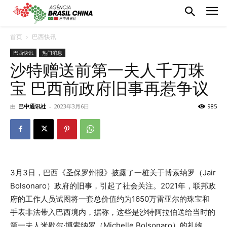
首页
巴西快讯
巴西快讯
热门消息
沙特赠送前第一夫人千万珠
宝 巴西前政府旧事再惹争议
由
巴中通讯社
-
2023年3月6日
985
3月3日，巴西《圣保罗州报》披露了一桩关于博索纳罗（Jair
Bolsonaro）政府的旧事，引起了社会关注。2021年，联邦政
府的工作人员试图将一套总价值约为1650万雷亚尔的珠宝和
手表非法带入巴西境内，据称，这些是沙特阿拉伯送给当时的
第一夫人米歇尔·博索纳罗（Michelle Bolsonaro）的礼物。