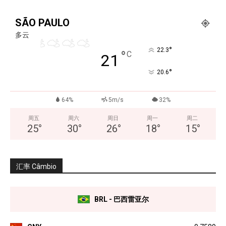
SÃO PAULO
多云
°
22.3
°
C
21
°
20.6
64%
5m/s
32%
周五
周六
周日
周一
周二
25
°
30
°
26
°
18
°
15
°
汇率 Câmbio
BRL - 巴西雷亚尔