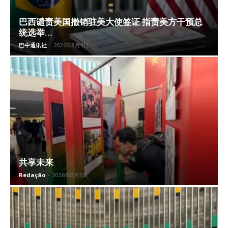
巴西谴责美国撤销驻美大使签证 指责美方干预总
统选举...
巴中通讯社
-
2026年8月4日
共享未来
Redação
-
2026年8月3日