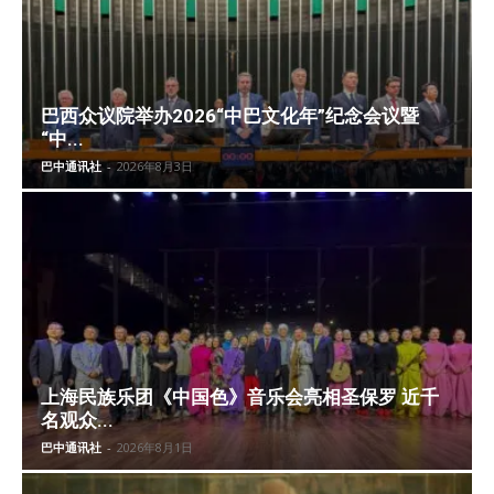
巴西众议院举办2026“中巴文化年”纪念会议暨
“中...
巴中通讯社
-
2026年8月3日
上海民族乐团《中国色》音乐会亮相圣保罗 近千
名观众...
巴中通讯社
-
2026年8月1日