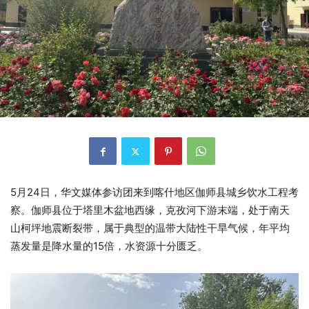
5月24日，华文媒体参访团来到喀什地区伽师县城乡饮水工程考
察。伽师县位于塔里木盆地西缘，克孜河下游末端，处于南天
山柯坪地震断裂带，属于典型的温带大陆性干旱气候，年平均
蒸发量是降水量的15倍，水资源十分匮乏。