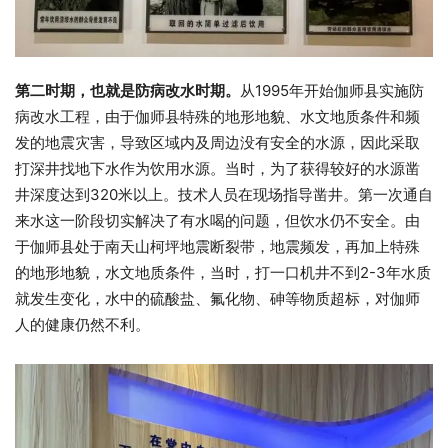
第二时期，也就是防病改水时期。
从1995年开始伽师县实施防
病改水工程，由于伽师县特殊的地形地貌、水文地质条件和频
发的地震灾害，导致区域内及周边没有安全的水源，因此采取
打深井找地下水作为饮用水源。当时，为了获得较好的水源凿
井深度达到320米以上。技术人员在现场指导凿井。第一次通自
来水这一阶段切实解决了有水喝的问题，但饮水仍不安全。由
于伽师县处于南天山柯坪地震断裂带，地震频发，再加上特殊
的地形地貌，水文地质条件，当时，打一口机井不到2-3年水质
就发生变化，水中的硫酸盐、氟化物、砷等物质超标，对伽师
人的健康仍然不利。