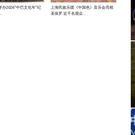
办2026“中巴文化年”纪
上海民族乐团《中国色》音乐会亮相
.
圣保罗 近千名观众...