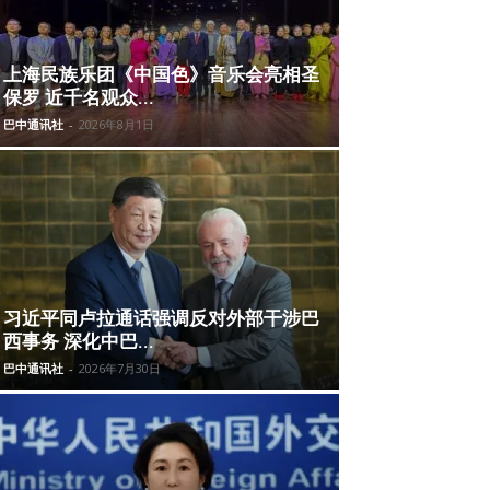
上海民族乐团《中国色》音乐会亮相圣
保罗 近千名观众...
巴中通讯社
-
2026年8月1日
习近平同卢拉通话强调反对外部干涉巴
西事务 深化中巴...
巴中通讯社
-
2026年7月30日