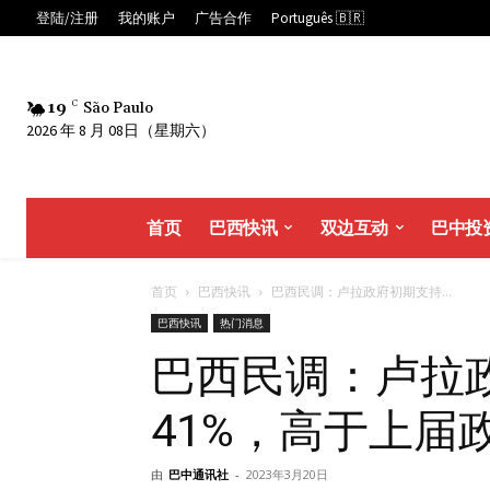
登陆/注册
我的账户
广告合作
Português 🇧🇷
19
C
São Paulo
2026 年 8 月 08日（星期六）
首页
巴西快讯
双边互动
巴中投
首页
巴西快讯
巴西民调：卢拉政府初期支持...
巴西快讯
热门消息
巴西民调：卢拉
41%，高于上届
由
巴中通讯社
-
2023年3月20日