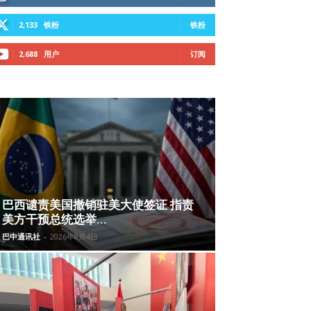
2,133
铁粉
铁粉
2,688
用户
订阅
巴西谴责美国撤销驻美大使签证 指责
美方干预总统选举...
巴中通讯社
-
2026年8月4日