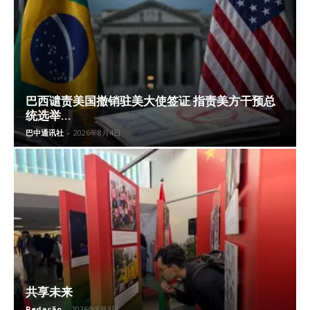
巴西谴责美国撤销驻美大使签证 指责美方干预总
统选举...
巴中通讯社
-
2026年8月4日
共享未来
Redação
-
2026年8月3日