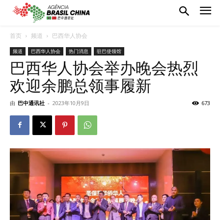
首页
频道
巴西华人协会
频道
巴西华人协会
热门消息
驻巴使领馆
巴西华人协会举办晚会热烈
欢迎余鹏总领事履新
由
巴中通讯社
-
2023年10月9日
673