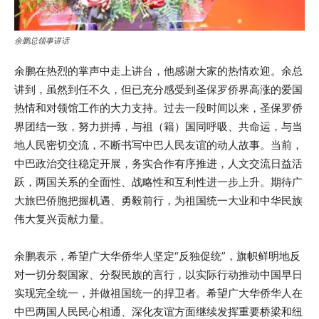
余鹏总领事讲话
余鹏在热烈的掌声中走上讲台，他感谢大家的热情欢迎。余总
讲到，虽然到任不久，但已充分感受到圣保罗侨界高涨的爱国
热情和对领馆工作的大力支持。过去一段时间以来，圣保罗侨
界团结一致，努力拼搏，与祖（籍）国同呼吸、共命运，与当
地人民密切交流，不断书写中巴人民友谊的动人故事。当前，
中巴政治交往稳定开展，务实合作有序推进，人文交流日益活
跃，两国关系的全面性、战略性和互利性进一步上升。期待广
大旅巴侨胞把握机遇、勇毅前行，为祖国统一大业和中华民族
伟大复兴贡献力量。
余鹏表示，希望广大华侨华人坚定“反独促统”，旗帜鲜明地反
对一切分裂国家、分裂民族的言行，以实际行动推动中国早日
实现完全统一，并做祖国统一的捍卫者。希望广大华侨华人在
中巴两国人民民心相通、深化友谊方面继续发挥重要桥梁和纽