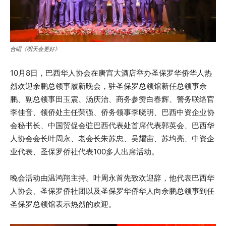
合唱《明天会更好》
10月8日，巴西华人协会在唐宫大酒店举办圣保罗华侨华人热
烈欢迎余鹏总领事履新晚会，驻圣保罗总领馆新任总领事余
鹏、副总领事田玉震、汤庆治、商务参赞白春辉、警务联络官
李佳音、领侨处主任荣强、侨务领事李晓明、巴西中资企业协
会秘书长、中国贸促会驻巴西代表处首席代表郭英会、巴西华
人协会会长叶周永、老会长朱苏忠、吴耀宙、苏均亮、中资企
业代表、圣保罗侨社代表100多人出席活动。
晚会活动由温鸿翔主持。叶周永首先致欢迎辞，他代表巴西华
人协会、圣保罗侨社团以及圣保罗华侨华人向余鹏总领事到任
圣保罗总领馆表示热烈的欢迎。