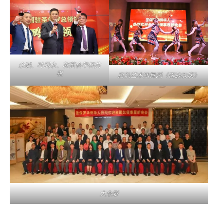
余鹏、叶周永、郭英会举杯共
祝
唐韵艺术团舞蹈《佤族欢庆》
大合影