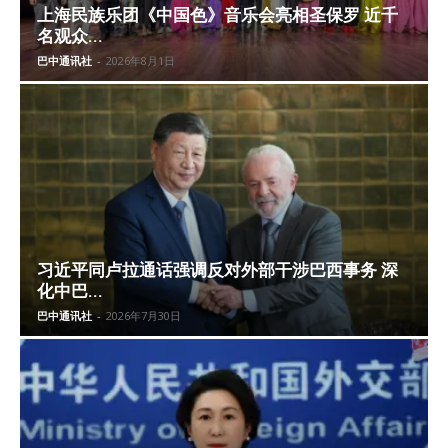
上海民族乐团《中国色》音乐会亮相圣保罗 近千
名观众...
巴中通讯社
-
2026年8月1日
习近平同卢拉通话强调反对外部干涉巴西事务 深
化中巴...
巴中通讯社
-
2026年7月30日