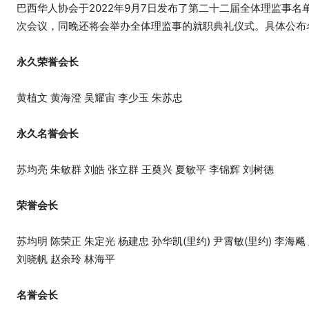
巴西华人协会于2022年9月7日发布了第二十二届全体理监事
次会议，同晚还将会举办全体理监事的就职典礼仪式。具体公布
永久荣誉会长
黄植文 黄海澄 吴耀宙 李少玉 朱苏忠
永久名誉会长
苏均亮 朱敏群 刘皓 张立群 王奠兴 夏敏平 李锦辉 刘树德
荣誉会长
苏均明 陈荣正 朱定光 杨建忠 孙华凯(里约) 尹霄敏(里约) 李海飚
刘晓帆 赵余玲 林海平
名誉会长