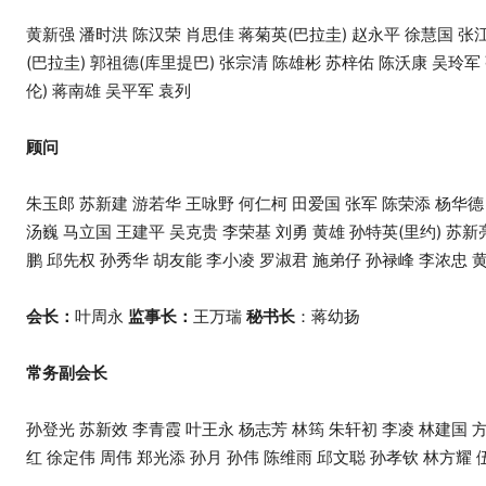
黄新强 潘时洪 陈汉荣 肖思佳 蒋菊英(巴拉圭) 赵永平 徐慧国 张江
(巴拉圭) 郭祖德(库里提巴) 张宗清 陈雄彬 苏梓佑 陈沃康 吴玲军
伦) 蒋南雄 吴平军 袁列
顾问
朱玉郎 苏新建 游若华 王咏野 何仁柯 田爱国 张军 陈荣添 杨华德
汤巍 马立国 王建平 吴克贵 李荣基 刘勇 黄雄 孙特英(里约) 苏新
鹏 邱先权 孙秀华 胡友能 李小凌 罗淑君 施弟仔 孙禄峰 李浓忠 黄健舟
会长：
叶周永
监事长：
王万瑞
秘书长
：蒋幼扬
常务副会长
孙登光 苏新效 李青霞 叶王永 杨志芳 林筠 朱轩初 李凌 林建国 方
红 徐定伟 周伟 郑光添 孙月 孙伟 陈维雨 邱文聪 孙孝钦 林方耀