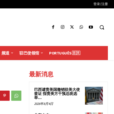
登录/注册
频道
驻巴使领馆
PORTUGUÊS 🇧🇷
最新消息
巴西谴责美国撤销驻美大使
签证 指责美方干预总统选
举...
2026年8月4日