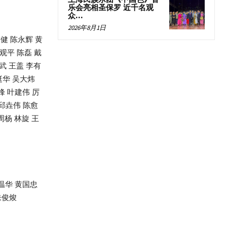
乐会亮相圣保罗 近千名观
众...
2026年8月1日
健 陈永辉 黄
观平 陈磊 戴
武 王盖 李有
挺华 吴大炜
峰 叶建伟 厉
 邱垚伟 陈愈
周杨 林旋 王
胡温华 黄国忠
朱俊焌