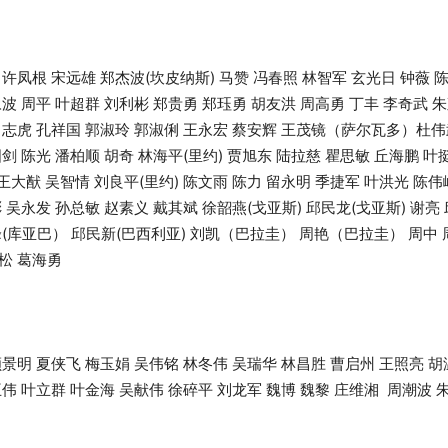
许凤根 宋远雄 郑杰波(坎皮纳斯) 马赞 冯春照 林智军 玄光日 钟薇 陈
波 周平 叶超群 刘利彬 郑贵勇 郑珏勇 胡友洪 周高勇 丁丰 李奇武 朱
 向志虎 孔祥国 郭淑玲 郭淑俐 王永宏 蔡安辉 王茂镜（萨尔瓦多）杜伟
剑 陈光 潘柏顺 胡奇 林海平(里约) 贾旭东 陆拉慈 瞿思敏 丘海鹏 叶
 王大猷 吴智情 刘良平(里约) 陈文雨 陈力 留永明 季捷军 叶洪光 陈伟
 吴永发 孙总敏 赵素义 戴其斌 徐韶燕(戈亚斯) 邱民龙(戈亚斯) 谢亮
峰(库亚巴） 邱民新(巴西利亚) 刘凯（巴拉圭） 周艳（巴拉圭） 周中 
松 葛海勇
颜景明 夏侠飞 梅玉娟 吴伟铭 林冬伟 吴瑞华 林昌胜 曹启州 王照亮 
王伟 叶立群 叶金海 吴献伟 徐碎平 刘龙军 魏博 魏黎 庄维湘 周潮波 