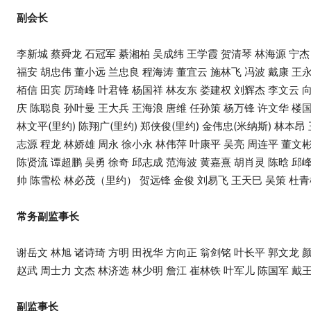
副会长
李新城 蔡舜龙 石冠军 綦湘柏 吴成纬 王学霞 贺清琴 林海源 宁杰 
福安 胡忠伟 董小远 兰忠良 程海涛 董宜云 施林飞 冯波 戴康 王永
栢信 田宾 厉琦峰 叶君锋 杨国祥 林友东 娄建权 刘辉杰 李文云
庆 陈聪良 孙叶曼 王大兵 王海浪 唐维 任孙策 杨万锋 许文华 楼国
林文平(里约) 陈翔广(里约) 郑侠俊(里约) 金伟忠(米纳斯) 林本昂
志源 程龙 林娇雄 周永 徐小永 林伟萍 叶康平 吴亮 周连平 董文彬
陈贤流 谭超鹏 吴勇 徐奇 邱志成 范海波 黄嘉熹 胡肖灵 陈晗 邱
帅 陈雪松 林必茂（里约） 贺远锋 金俊 刘易飞 王天巳 吴策 杜青
常务副监事长
谢岳文 林旭 诸诗琦 方明 田祝华 方向正 翁剑铭 叶长平 郭文龙 
赵武 周士力 文杰 林济选 林少明 詹江 崔林铁 叶军儿 陈国军 戴
副监事长