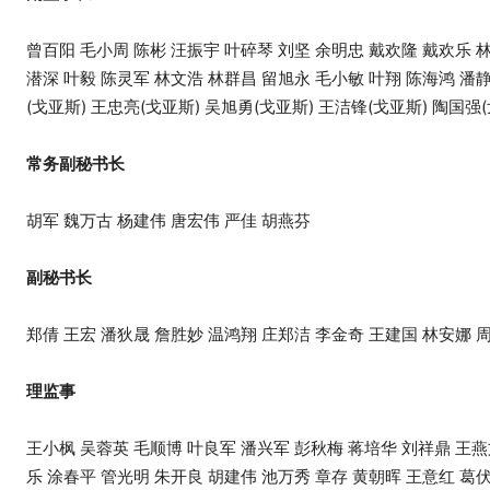
曾百阳 毛小周 陈彬 汪振宇 叶碎琴 刘坚 余明忠 戴欢隆 戴欢乐 
潜深 叶毅 陈灵军 林文浩 林群昌 留旭永 毛小敏 叶翔 陈海鸿 潘静
(戈亚斯) 王忠亮(戈亚斯) 吴旭勇(戈亚斯) 王洁锋(戈亚斯) 陶国强
常务副秘书长
胡军 魏万古 杨建伟 唐宏伟 严佳 胡燕芬
副秘书长
郑倩 王宏 潘狄晟 詹胜妙 温鸿翔 庄郑洁 李金奇 王建国 林安娜 
理监事
王小枫 吴蓉英 毛顺博 叶良军 潘兴军 彭秋梅 蒋培华 刘祥鼎 王燕
乐 涂春平 管光明 朱开良 胡建伟 池万秀 章存 黄朝晖 王意红 葛伏