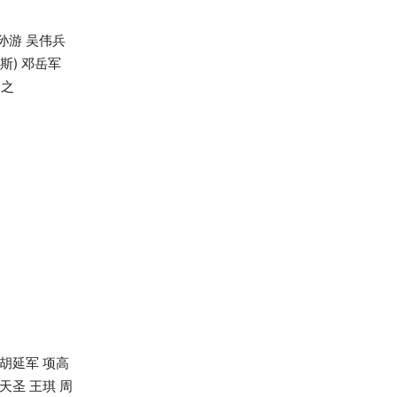
胡孙游 吴伟兵
斯) 邓岳军
润之
 胡延军 项高
天圣 王琪 周