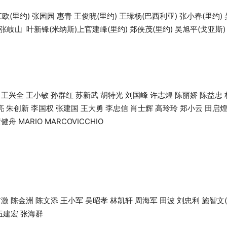
欧(里约) 张园园 惠青 王俊晓(里约) 王璟杨(巴西利亚) 张小春(里约)
 张岐山 叶新锋(米纳斯)上官建峰(里约) 郑侠茂(里约) 吴旭平(戈亚斯)
 王兴全 王小敏 孙群红 苏新武 胡特光 刘国峰 许志煌 陈丽娇 陈益忠
亮 朱创新 李国权 张建国 王大勇 李忠信 肖士辉 高玲玲 郑小云 田启煌
 MARIO MARCOVICCHIO
激 陈金洲 陈文添 王小军 吴昭孝 林凯轩 周海军 田波 刘忠利 施智文(
 伍建宏 张海群