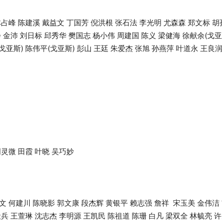
林占峰 陈建溪 戴益文 丁国芳 倪洪根 张石法 李光明 尤森森 郑文标 
 金沛 刘日标 邱秀华 樊国志 杨小伟 周建国 陈义 梁健海 徐献余(戈亚
(戈亚斯) 陈伟平(戈亚斯) 彭山 王廷 朱爱杰 张旭 孙燕萍 叶道永 王良
周灵微 田霞 叶晓 吴巧妙
文 何建川 陈晓影 郭文康 段杰辉 黄银平 赖志强 詹祥 宋玉美 金伟洁
兵 王萱琳 沈志杰 李明源 王凯民 陈祖道 陈珊 白凡 梁双全 林毓亮 许