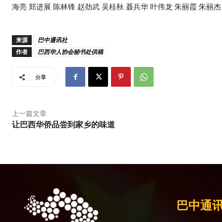
海亮 郑进展 陈林锋 赵劲武 吴桂秋 聂兵华 叶伟龙 朱丽霞 朱丽杰
来源
巴中通讯社
作者
巴西华人协会秘书处供稿
分享
上一篇文章
让巴西华侨品尝到家乡的味道
巴中通