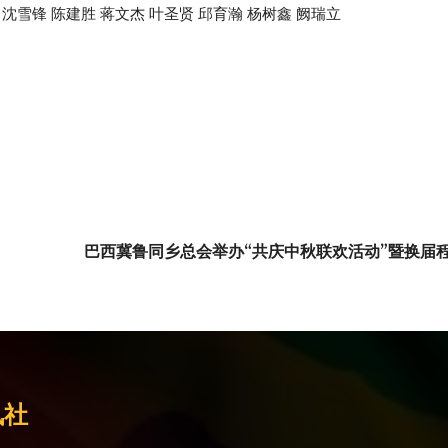
 沈雪锋 陈建胜 蒋文杰 叶圣贤 邱育瀚 杨树鑫 阙瑞立
巴西冀鲁同乡总会举办“共庆中秋联欢活动”暨换届
讯社