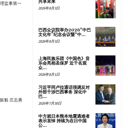
共享未来
体理监事第一
2026年8月3日
巴西众议院举办2026“中巴
文化年”纪念会议暨“中...
2026年8月3日
上海民族乐团《中国色》音
乐会亮相圣保罗 近千名观
众...
2026年8月1日
习近平同卢拉通话强调反对
外部干涉巴西事务 深化中
巴...
刘振魁 庄志勇
2026年7月30日
中方就日本熊本地震遇难者
表示哀悼 持续为在日中国
公...