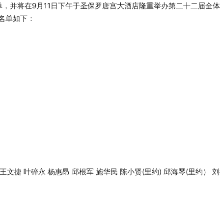
名单，并将在9月11日下午于圣保罗唐宫大酒店隆重举办第二十二届全
名单如下：
 王文捷 叶碎永 杨惠昂 邱根军 施华民 陈小贤(里约) 邱海琴(里约） 