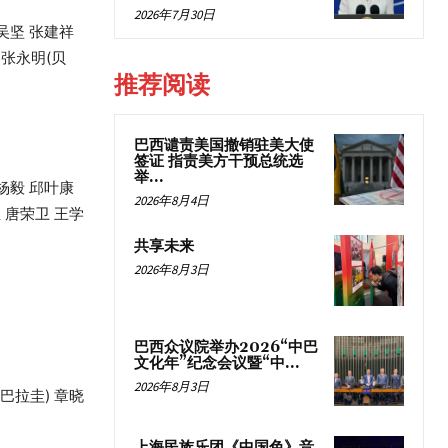
2026年7月30日
 吴坚 张建祥
 张永明(贝
推荐阅读
巴西谴责美国撤销驻美大使
签证 指责美方干预总统选
举...
 杨毅 邱叶康
2026年8月4日
 唐荣卫 王学
共享未来
2026年8月3日
巴西众议院举办2026“中巴
文化年”纪念会议暨“中...
2026年8月3日
巴拉圭) 章晓
上海民族乐团《中国色》音