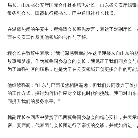
局长、山东省公安厅国际合作处崔培飞处长、山东省公安厅缉毒
常务副会长、田霞执行秘书长，巴中通讯社社长魏博。
在温馨热闹的午宴中，程海涛会长率先发言，表达了对副厅长一
西在公安工作及其他领域的合作与了解。
程会长在致辞中表示：“我们深感荣幸能在这里迎接来自山东的
故事和梦想。作为冀鲁同乡总会的会长，我见证了我们同乡会与
为了加强社区的联系，也是为了在公安领域开创更多合作的可能
他继续强调：“山东与巴西虽然相隔遥远，但我们共同致力于维
的工作方式，探讨如何协作应对全球化时代的挑战。我们对山东
同提升我们的服务水平。”
槐副厅长在回应中赞赏了巴西冀鲁同乡总会的精心安排，并表示
密。宴席间，代表团与会长团进行了亲切的交谈，并就如何进一