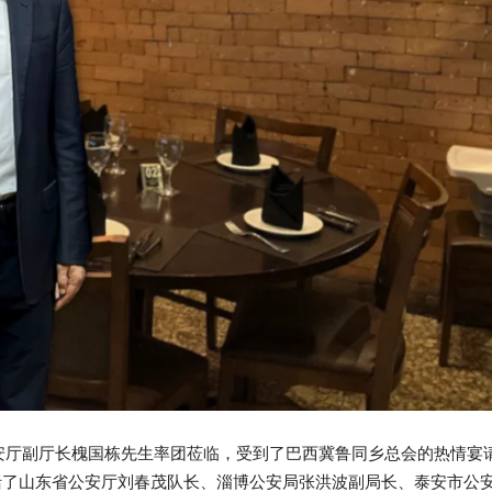
公安厅副厅长槐国栋先生率团莅临，受到了巴西冀鲁同乡总会的热情宴
还包括了山东省公安厅刘春茂队长、淄博公安局张洪波副局长、泰安市公