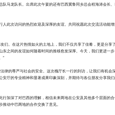
总队马龙队长。出席此次午宴的还有巴西冀鲁同乡总会程海涛会长、
行人此次访问的热烈欢迎及深厚的友谊。共同祝愿此次交流活动能增
朋友们。在这片热情如火的土地上，我们不仅共享了佳肴，更是分享
山东之间的友谊如何随着时间的推移愈发深厚。今天，我们更进一步
。”
护法律的尊严与社会的安全。这次槐厅长一行的到访，让我们有机会
公安厅的专业精神和显著成果印象深刻，并期待与各位朋友分享我们
此行加深了对巴西的理解，相信未来两地在公安及其他多个层面的合
步推动中巴两地的合作交换了意见。