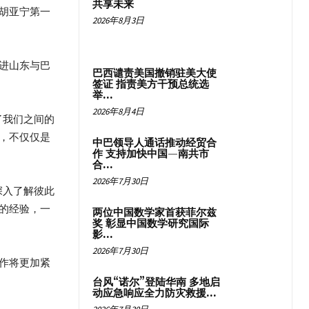
共享未来
胡亚宁第一
2026年8月3日
进山东与巴
巴西谴责美国撤销驻美大使
签证 指责美方干预总统选
举...
2026年8月4日
了我们之间的
，不仅仅是
中巴领导人通话推动经贸合
作 支持加快中国—南共市
合...
2026年7月30日
深入了解彼此
的经验，一
两位中国数学家首获菲尔兹
奖 彰显中国数学研究国际
影...
2026年7月30日
作将更加紧
台风“诺尔”登陆华南 多地启
动应急响应全力防灾救援...