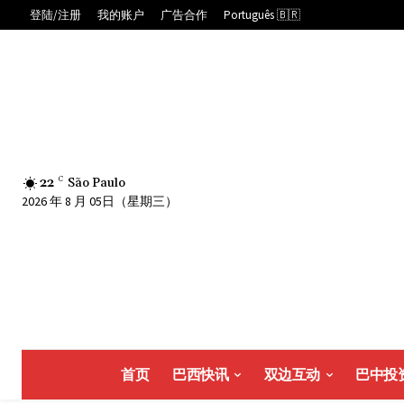
登陆/注册
我的账户
广告合作
Português 🇧🇷
22
C
São Paulo
2026 年 8 月 05日（星期三）
首页
巴西快讯
双边互动
巴中投