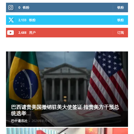
0
铁粉
铁粉
2,133
铁粉
铁粉
2,688
用户
订阅
巴西谴责美国撤销驻美大使签证 指责美方干预总
统选举...
巴中通讯社
-
2026年8月4日