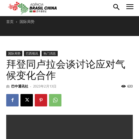
首页
国际局势
国际局势
巴西视讯
热门消息
拜登同卢拉会谈讨论应对气
候变化合作
由
巴中通讯社
-
2023年2月13日
633