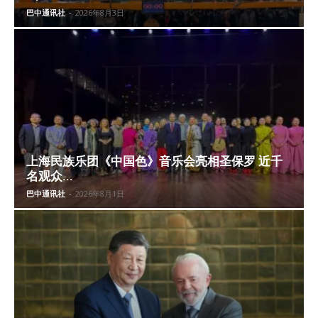
巴中通讯社
-
2026年8月3日
上海民族乐团《中国色》音乐会亮相圣保罗 近千
名观众...
巴中通讯社
-
2026年8月1日