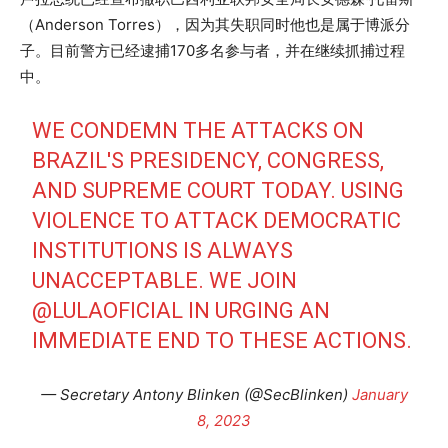
（Anderson Torres），因为其失职同时他也是属于博派分
子。目前警方已经逮捕170多名参与者，并在继续抓捕过程
中。
WE CONDEMN THE ATTACKS ON
BRAZIL'S PRESIDENCY, CONGRESS,
AND SUPREME COURT TODAY. USING
VIOLENCE TO ATTACK DEMOCRATIC
INSTITUTIONS IS ALWAYS
UNACCEPTABLE. WE JOIN
@LULAOFICIAL
IN URGING AN
IMMEDIATE END TO THESE ACTIONS.
— Secretary Antony Blinken (@SecBlinken)
January
8, 2023