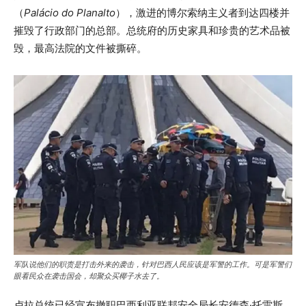
（
Palácio do Planalto
），激进的博尔索纳主义者到达四楼并
摧毁了行政部门的总部。总统府的历史家具和珍贵的艺术品被
毁，最高法院的文件被撕碎。
军队说他们的职责是打击外来的袭击，针对巴西人民应该是军警的工作。可是军警们
眼看民众在袭击国会，却聚众买椰子水去了。
卢拉总统已经宣布撤职巴西利亚联邦安全局长安德森·托雷斯