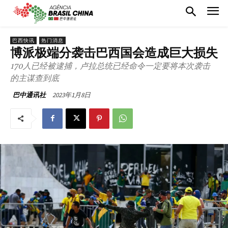
巴西快讯
热门消息
博派极端分袭击巴西国会造成巨大损失
170人已经被逮捕，卢拉总统已经命令一定要将本次袭击
的主谋查到底
2023年1月8日
巴中通讯社