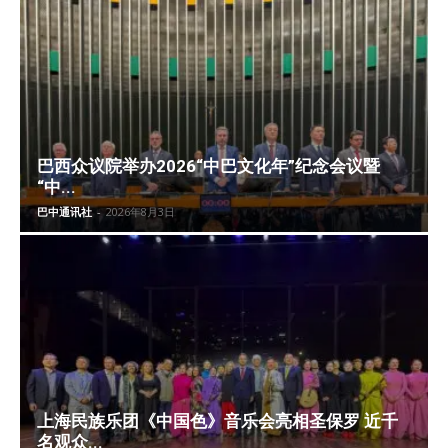
巴西众议院举办2026“中巴文化年”纪念会议暨
“中...
巴中通讯社
-
2026年8月3日
上海民族乐团《中国色》音乐会亮相圣保罗 近千
名观众...