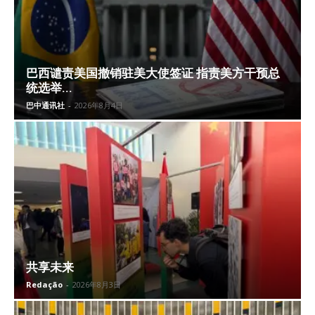
巴西谴责美国撤销驻美大使签证 指责美方干预总
统选举...
巴中通讯社
-
2026年8月4日
共享未来
Redação
-
2026年8月3日