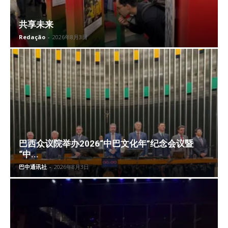
共享未来
Redação
-
2026年8月3日
巴西众议院举办2026“中巴文化年”纪念会议暨
“中...
巴中通讯社
-
2026年8月3日