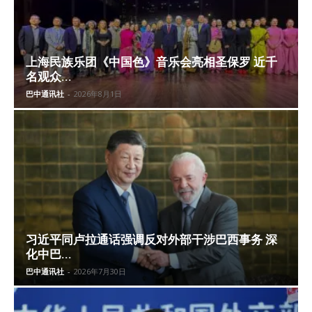
上海民族乐团《中国色》音乐会亮相圣保罗 近千
名观众...
巴中通讯社
-
2026年8月1日
习近平同卢拉通话强调反对外部干涉巴西事务 深
化中巴...
巴中通讯社
-
2026年7月30日