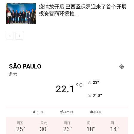
疫情放开后 巴西圣保罗迎来了首个开展
投资营商环境推...
SÃO PAULO
多云
°
23
°
C
22.1
°
21.8
60%
4m/s
84%
周五
周六
周日
周一
周二
25
°
30
°
26
°
18
°
14
°