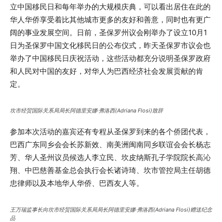
立中国移民日和每年举办的大规模庆典，可以看出居住在此的
华人华侨享受着比其他城市更多的友好和善意，同时也有更广
阔的事业发展空间。日前，圣保罗州议会刚举办了设立10月1
日为圣保罗中国文化移民日的公布仪式，昨天圣保罗市议会也
举办了中国移民日庆祝活动，这些活动都充分说明圣保罗政府
和人民对中国的友好，对华人为巴西经济社会发展贡献的肯
定。
坎市经贸国际关系局局长阿德里安娜·弗洛西(
Adriana Flosi
)致辞
参加本次活动的嘉宾还有专程从圣保罗到来的各个侨团代表，
巴西广东同乡会会长苏新效、南美洲闽南同乡联谊会会长杨志
芳、华人圣州议员候选人李立民、坎皮纳斯孔子学院院长高沁
翔、中巴慈善基金总会执行会长诸诗琦、坎市管控局主任胡德
忠律师以及本地华人华侨、巴西友人等。
王万瑞监事长向坎市经贸国际关系局局长阿德里安娜·弗洛西(
Adriana Flosi
)赠送纪念
品