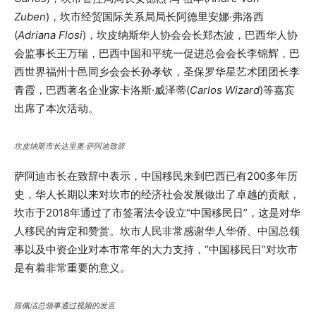
Zuben
)，坎市经贸国际关系局局长阿德里安娜·弗洛西
(
Adriana Flosi
)，坎皮纳斯华人协会会长郑杰波，巴西华人协
会监事长王万瑞，巴西中国和平统一促进总会会长李锦辉，巴
西世界福州十邑同乡会会长孙孝钦，圣保罗华星艺术团团长李
青霞，巴西著名企业家卡洛斯·威泽蒂(
Carlos Wizard
)等嘉宾
出席了本次活动。
坎皮纳斯市长达里奥·萨阿迪致辞
萨阿迪市长在致辞中表示，中国移民来到巴西已有200多年历
史，华人长期以来对坎市的经济社会发展做出了卓越的贡献，
坎市于2018年通过了市签署法令设立“中国移民日”，这是对华
人移民的肯定和赞赏。坎市人民非常感谢华人华侨、中国总领
事以及中资企业对本市常年的大力支持，“中国移民日”对坎市
是有着非常重要的意义。
陈佩洁总领事通过视频的发言