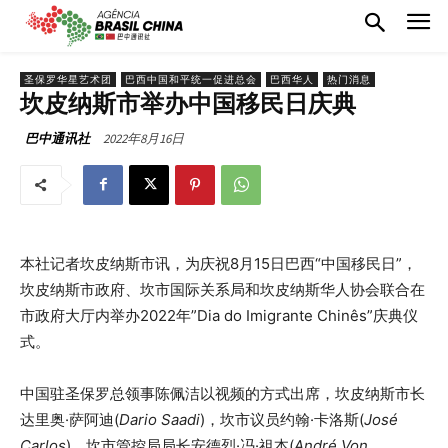
圣保罗华星艺术团
巴西中国和平统一促进总会
巴西华人
热门消息
坎皮纳斯市举办中国移民日庆典
2022年8月16日
巴中通讯社
本社记者坎皮纳斯市讯，为庆祝8月15日巴西“中国移民日”，
坎皮纳斯市政府、坎市国际关系局和坎皮纳斯华人协会联合在
市政府大厅内举办2022年”Dia do Imigrante Chinês”庆典仪
式。
中国驻圣保罗总领事陈佩洁以视频的方式出席，坎皮纳斯市长
达里奥·萨阿迪(
Dario Saadi
)，坎市议员约翰·卡洛斯(
José
Carlos
)，坎市管控局局长安德烈·冯·祖本(
André Von