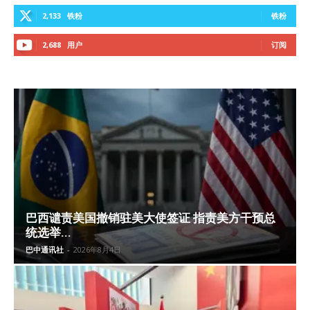
2,133
铁粉
铁粉
2,688
用户
订阅
巴西谴责美国撤销驻美大使签证 指责美方干预总
统选举...
巴中通讯社
-
2026年8月4日