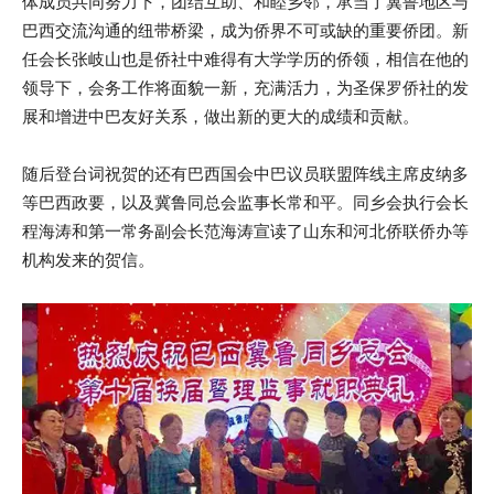
体成员共同努力下，团结互助、和睦乡邻，承当了冀鲁地区与
巴西交流沟通的纽带桥梁，成为侨界不可或缺的重要侨团。新
任会长张岐山也是侨社中难得有大学学历的侨领，相信在他的
领导下，会务工作将面貌一新，充满活力，为圣保罗侨社的发
展和增进中巴友好关系，做出新的更大的成绩和贡献。
随后登台词祝贺的还有巴西国会中巴议员联盟阵线主席皮纳多
等巴西政要，以及冀鲁同总会监事长常和平。同乡会执行会长
程海涛和第一常务副会长范海涛宣读了山东和河北侨联侨办等
机构发来的贺信。