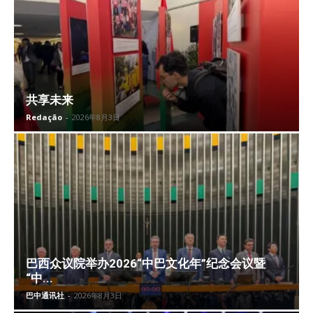
共享未来
Redação
-
2026年8月3日
巴西众议院举办2026“中巴文化年”纪念会议暨
“中...
巴中通讯社
-
2026年8月3日