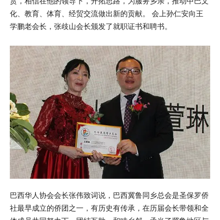
赏，相信在他的领导下，开拓思路，为服务乡亲，推动中巴文
化、教育、体育、经贸交流做出新的贡献。 会上孙仁安向王
学鹏老会长，张歧山会长颁发了就职证书和聘书。
巴西华人协会会长张伟致词说，巴西冀鲁同乡总会是圣保罗侨
社最早成立的侨团之一，有历史有传承，在历届会长带领和全