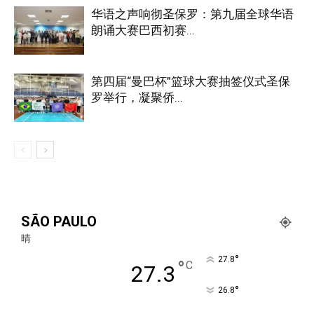
华语之声响彻圣保罗：第九届全球华语
朗诵大赛巴西初赛...
第四届“曼巴杯”篮球大赛抽签仪式圣保
罗举行，凝聚侨...
SÃO PAULO
晴
°
27.8
°
C
27.3
°
26.8