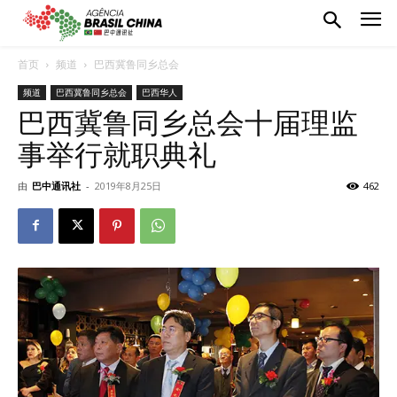
首页
频道
巴西冀鲁同乡总会
频道
巴西冀鲁同乡总会
巴西华人
巴西冀鲁同乡总会十届理监
事举行就职典礼
由
巴中通讯社
-
2019年8月25日
462