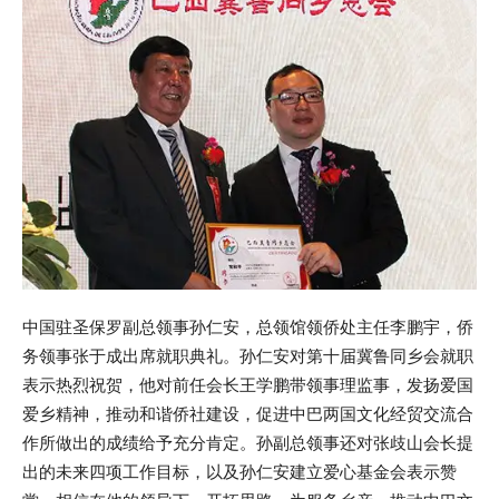
中国驻圣保罗副总领事孙仁安，总领馆领侨处主任李鹏宇，侨
务领事张于成出席就职典礼。孙仁安对第十届冀鲁同乡会就职
表示热烈祝贺，他对前任会长王学鹏带领事理监事，发扬爱国
爱乡精神，推动和谐侨社建设，促进中巴两国文化经贸交流合
作所做出的成绩给予充分肯定。孙副总领事还对张歧山会长提
出的未来四项工作目标，以及孙仁安建立爱心基金会表示赞