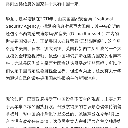
得到这类信息的国家并非只有中国一家。
毕竟，是华盛顿在2011年，由美国国家安全局（National
Security Agency）操纵的信息泄露重大丑闻，其中被窃听的
还包括巴西前总统迪尔玛·罗塞夫（Dilma Rousseff）在内的
世界各国领导人。正是美国人在经营着“五只眼网络”，这个网
络是由美国、日本、澳大利亚、英国和新西兰所组成的一个大
规模的全球监视行动。虽然中国和俄罗斯在西方国家的名声不
好，尤其是因为普京是西方国家认为最受欢迎的恶棍，所以他
们认定中国肯定也会监视全世界。但迄今为止，还没有关于华
为通过自己的设备提供国家情报的任何新闻消息。
无论如何，巴西政府接受了中国设备不安全的观点，主要是基
于其军事区域的偏执解读。当波索纳罗的意识形态偶像特朗普
掌权时，对中国的排斥似乎是必然的。就连拜登在今年1月上
台也没有改变任何事情：这位民主党人在处理共产主义独裁统