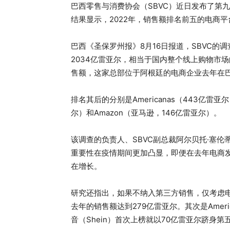
巴西零售与消费协会（SBVC）近日发布了第
结果显示，2022年，销售额排名前五的电商
巴西《圣保罗州报》8月16日报道，SBVC
2034亿雷亚尔，相当于国内整个线上购物市场的7
售额，这家总部位于阿根廷的电商企业去年在巴
排名其后的分别是Americanas（443亿雷亚尔）
尔）和Amazon（亚马逊，146亿雷亚尔）。
该调查的负责人、SBVC副总裁阿尔贝托·塞伦蒂诺（
重要性在疫情期间更加凸显，即便在去年电商
在增长。
研究还指出，如果不纳入第三方销售，仅考虑电商自
去年的销售额达到279亿雷亚尔。其次是Ameri
音（Shein）首次上榜就以70亿雷亚尔跻身第