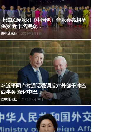
上海民族乐团《中国色》音乐会亮相圣
保罗 近千名观众...
巴中通讯社
-
2026年8月1日
习近平同卢拉通话强调反对外部干涉巴
西事务 深化中巴...
巴中通讯社
-
2026年7月30日