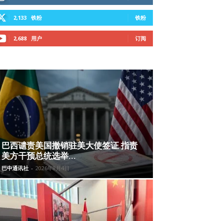
2,133
铁粉
铁粉
2,688
用户
订阅
巴西谴责美国撤销驻美大使签证 指责
美方干预总统选举...
巴中通讯社
-
2026年8月4日