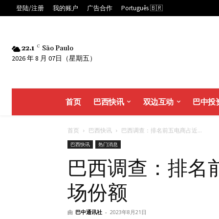
登陆/注册
我的账户
广告合作
Português 🇧🇷
22.1
C
São Paulo
2026 年 8 月 07日（星期五）
首页
巴西快讯
双边互动
巴中投
首页
巴西快讯
巴西调查：排名前五电商占近...
巴西快讯
热门消息
巴西调查：排名
场份额
由
巴中通讯社
-
2023年8月21日