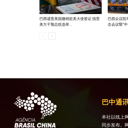
巴西谴责美国撤销驻美大使签证 指责
巴西众议院举
美方干预总统选举...
念会议暨“中..
巴中通
本社以线上网
同步发布。