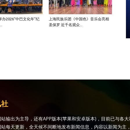
办2026“中巴文化年”纪
上海民族乐团《中国色》音乐会亮相
.
圣保罗 近千名观众...
讯社
站输出为主导，还有APP版本(苹果和安卓版本)，目前已与各
网站每天更新，全天候不间断地发布新闻信息，内容以新闻为主