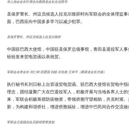
华人协会会长叶周永向蔡舜龙会长办法聘书
圣保罗警长、州议员候选人拉克尔致辞时向军联会的全体理监事
面，巴西应向中国多多学习以减少犯罪。
圣保罗警长、州议员候选人拉克尔致辞
中国驻巴西大使馆，中国驻圣保罗总领事馆，青田县退役军人事
纷纷发来贺电贺函以表祝贺。
军联会名誉会长 何仁柯 田爱国 刘皓 邱先权 王幸平（蔡舜龙会长代领）
执行秘书长刘日标上台宣读贺电贺函。驻巴西大使馆在贺电中指
理念，团结凝聚广大在巴退役军人，积极开展与当地各界人士的
来，军联会积极筹措防疫物资，带领侨胞守望相助，共克时艰。
新，为构建和谐侨社，增进侨胞福祉，增进中巴民间合作交流做
军联会元老级别会员获得荣誉奖励