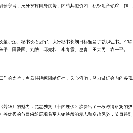
创会宗旨，充分发挥自身优势，团结其他侨团，积极配合领馆工作，
长董小远、秘书长石冠军、执行秘书长刘日标颁发了就职证书。军联
辛平、田爱国、刘皓、邱先权、李青霞、惠青、王大勇、袁一平。
工作的支持，今后将继续团结侨社，关心侨胞，努力做好会内的各项
《芳华》的魅力，琵琶独奏《十面埋伏》演奏出了一段激情昂扬的热
》等优秀的节目纷纷展现着军人钢铁般的意志和卓越风姿，节目得到