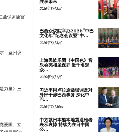
共享未来
2026年8月3日
在圣保罗唐宫
巴西众议院举办2026“中巴
文化年”纪念会议暨“中...
2026年8月3日
尔，圣州议
上海民族乐团《中国色》音
乐会亮相圣保罗 近千名观
众...
2026年8月1日
是力量》三
习近平同卢拉通话强调反对
外部干涉巴西事务 深化中
巴...
2026年7月30日
中方就日本熊本地震遇难者
党爱国、立
表示哀悼 持续为在日中国
公...