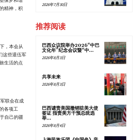
圣保罗和谐
2026年7月30日
的精神，积
推荐阅读
巴西众议院举办2026“中巴
力下，本会从
文化年”纪念会议暨“中...
们这些退伍军
2026年8月3日
旅生活的点
共享未来
2026年8月3日
。军联会在成
巴西谴责美国撤销驻美大使
的各项工
签证 指责美方干预总统选
属于自己的疆
举...
2026年8月4日
上海民族乐团《中国色》音