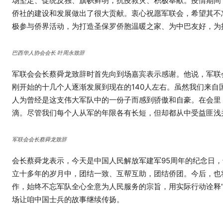
场坚定、促统反独、旗帜鲜明，抗疫救灾、积极奉献。疫情期间
侨社的建设和发展做出了很大贡献。衷心祝愿军联会，希望其不
极参与侨界活动，为打造圣保罗侨胞温暖之家、为中巴友好，为
巴西华人协会会长 叶周永致辞
军联会会长蔡舜龙致辞时首先向到场嘉宾表示感谢。他说，军联
刚开始的十几个人逐渐发展到现在的140人左右。虽然我们来
人为曾经是这支伟大军队中的一份子而感到骄傲和自豪。在会里
滴。尽管我们每个人从军的年限各有长短，但却都从中受益匪浅
军联会会长蔡舜龙致辞
会长蔡舜龙表示，今天是中国人民解放军建军95周年的纪念日
立十多年的岁月中，团结一致、互帮互助，团结侨团。今后，也
作，始终不忘军队全心全意为人民服务的宗旨，用实际行动诠释“
场让咱中国士兵的故事继续传扬。