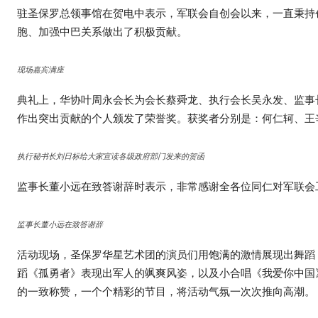
驻圣保罗总领事馆在贺电中表示，军联会自创会以来，一直秉持
胞、加强中巴关系做出了积极贡献。
现场嘉宾满座
典礼上，华协叶周永会长为会长蔡舜龙、执行会长吴永发、监事
作出突出贡献的个人颁发了荣誉奖。获奖者分别是：何仁轲、王
执行秘书长刘日标给大家宣读各级政府部门发来的贺函
监事长董小远在致答谢辞时表示，非常感谢全各位同仁对军联会
监事长董小远在致答谢辞
活动现场，圣保罗华星艺术团的演员们用饱满的激情展现出舞蹈
蹈《孤勇者》表现出军人的飒爽风姿，以及小合唱《我爱你中国
的一致称赞，一个个精彩的节目，将活动气氛一次次推向高潮。