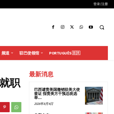
登录/注册
频道
驻巴使领馆
PORTUGUÊS 🇧🇷
最新消息
届就职
巴西谴责美国撤销驻美大使
签证 指责美方干预总统选
举...
2026年8月4日