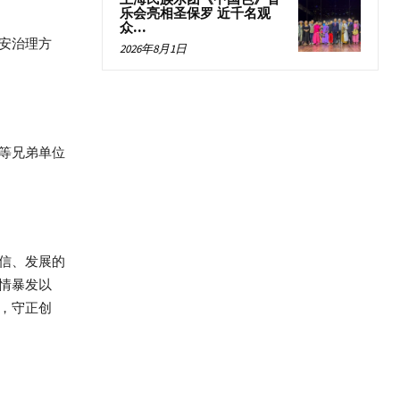
乐会亮相圣保罗 近千名观
众...
安治理方
2026年8月1日
等兄弟单位
信、发展的
情暴发以
，守正创