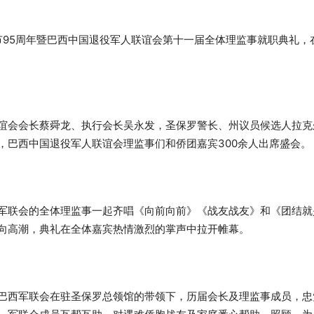
军节95周年暨巴西中国退役军人联谊会第十一届全体理监事就职典礼，
谊会会长蔡舜龙、执行会长吴永发，圣保罗警长、州议员候选人拉克
，巴西中国退役军人联谊会理监事们和侨团嘉宾300余人出席盛会。
军联会的全体理监事一起齐唱《向前向前》《战友战友》和《团结就
向高潮，典礼在全体嘉宾热情激烈的掌声中拉开帷幕。
巴西军联会在驻圣保罗总领馆的带领下，历届会长及理监事成员，忠