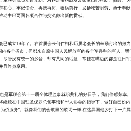
，军联会成员互帮互助、对遇难侨胞战友及家庭悉心帮助、照顾。为
忘初心、牢记使命、再接再厉、砥砺前行，发扬吃苦耐劳、勇于奉献
推动中巴两国各项合作与交流做出新的贡献。
会已成立19年了。在首届会长何仁柯和历届老会长的辛勤付出的努
自国内各个省市，但都来自原中国人民解放军的各个军兵种的军人。我
，尽管没有统一的乡音，却有共同的话题，常挂在嘴边的都是往日军
并且终身享用。
，也是军联会第十一届全体理监事就职典礼的好日子，我们倍感荣幸
将继续在中国驻圣保罗总领事馆和华人协会的指导下，做好自己份内
为侨服务”。就像我们的会歌里的歌词一样:在这异国他乡打下一片