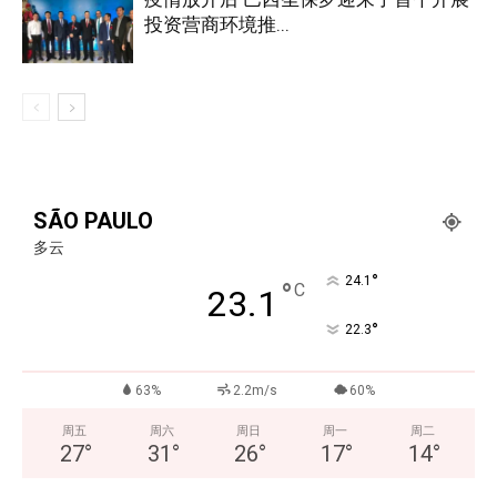
投资营商环境推...
SÃO PAULO
多云
°
24.1
°
C
23.1
°
22.3
63%
2.2m/s
60%
周五
周六
周日
周一
周二
27
°
31
°
26
°
17
°
14
°