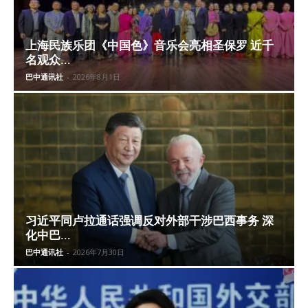
上海民族乐团《中国色》音乐会亮相圣保罗 近千
名观众...
巴中通讯社
-
2026年8月1日
习近平同卢拉通话强调反对外部干涉巴西事务 深
化中巴...
巴中通讯社
-
2026年7月30日