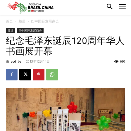
首页
频道
巴中国际发展商会
频道
巴中国际发展商会
纪念毛泽东誔辰120周年华人
书画展开幕
由
ccdibc
-
2013年12月14日
690