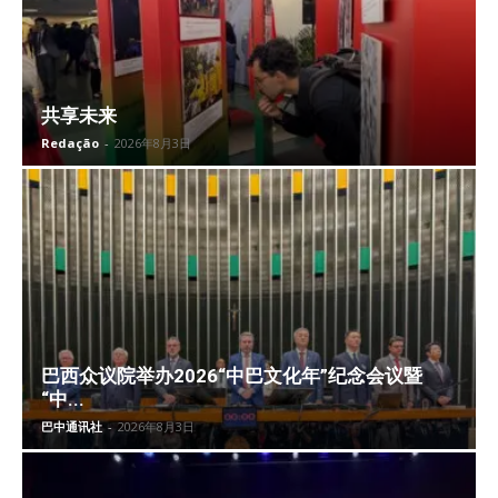
共享未来
Redação
-
2026年8月3日
巴西众议院举办2026“中巴文化年”纪念会议暨
“中...
巴中通讯社
-
2026年8月3日