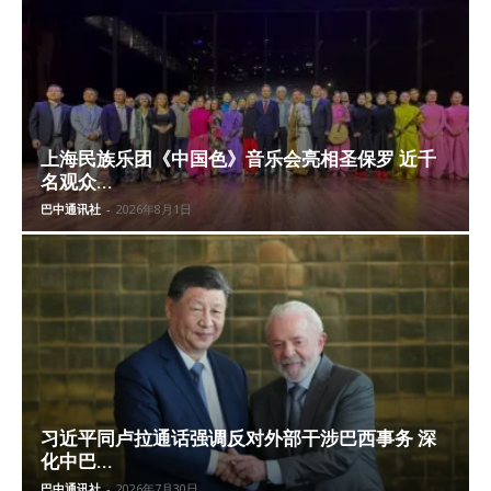
上海民族乐团《中国色》音乐会亮相圣保罗 近千
名观众...
巴中通讯社
-
2026年8月1日
习近平同卢拉通话强调反对外部干涉巴西事务 深
化中巴...
巴中通讯社
-
2026年7月30日