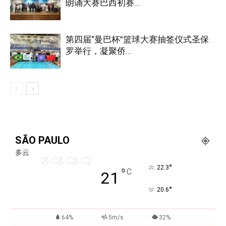
朗诵大赛巴西初赛...
第四届“曼巴杯”篮球大赛抽签仪式圣保
罗举行，凝聚侨...
SÃO PAULO
多云
°
22.3
°
C
21
°
20.6
64%
5m/s
32%