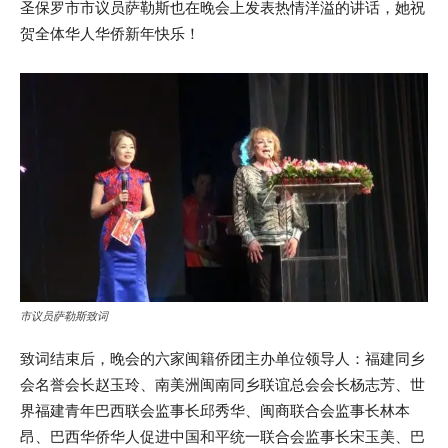
圣保罗市市议员萨勒斯也在晚会上发表热情洋溢的讲话，她祝
贺全体华人华侨新年快乐！
市议员萨勒斯致词
致词结束后，晚会的六家闽籍侨团主办单位领导人：福建同乡
会名誉会长赵玉玲、南美洲闽南同乡联谊总会会长杨志芳、世
界福建青年巴西联会监事长邱秀华、闽商联合会监事长林本
昂、巴西华侨华人促进中国和平统一联合会监事长宋玉美、巴