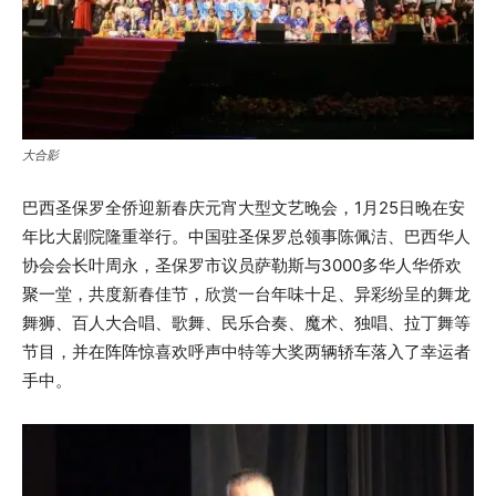
大合影
巴西圣保罗全侨迎新春庆元宵大型文艺晚会，1月25日晚在安
年比大剧院隆重举行。中国驻圣保罗总领事陈佩洁、巴西华人
协会会长叶周永，圣保罗市议员萨勒斯与3000多华人华侨欢
聚一堂，共度新春佳节，欣赏一台年味十足、异彩纷呈的舞龙
舞狮、百人大合唱、歌舞、民乐合奏、魔术、独唱、拉丁舞等
节目，并在阵阵惊喜欢呼声中特等大奖两辆轿车落入了幸运者
手中。