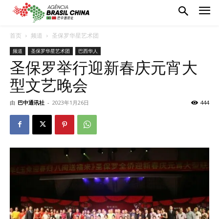
首页
频道
圣保罗华星艺术团
频道
圣保罗华星艺术团
巴西华人
圣保罗举行迎新春庆元宵大
型文艺晚会
由
巴中通讯社
-
2023年1月26日
444