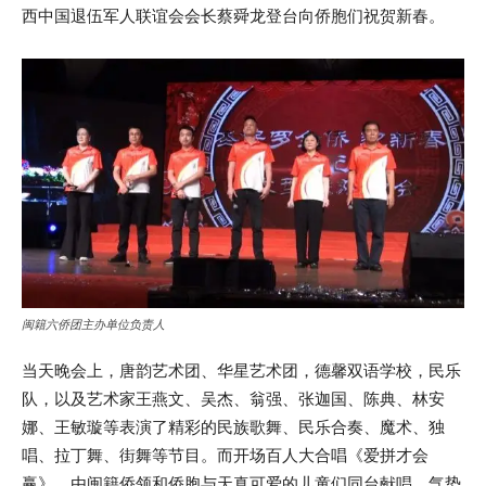
西中国退伍军人联谊会会长蔡舜龙登台向侨胞们祝贺新春。
闽籍六侨团主办单位负责人
当天晚会上，唐韵艺术团、华星艺术团，德馨双语学校，民乐
队，以及艺术家王燕文、吴杰、翁强、张迦国、陈典、林安
娜、王敏璇等表演了精彩的民族歌舞、民乐合奏、魔术、独
唱、拉丁舞、街舞等节目。而开场百人大合唱《爱拼才会
赢》，由闽籍侨领和侨胞与天真可爱的儿童们同台献唱，气势