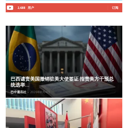
2,688
用户
订阅
巴西谴责美国撤销驻美大使签证 指责美方干预总
统选举...
巴中通讯社
-
2026年8月4日