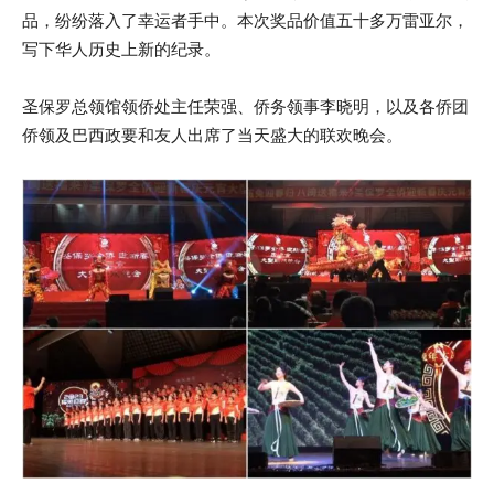
品，纷纷落入了幸运者手中。本次奖品价值五十多万雷亚尔，
写下华人历史上新的纪录。
圣保罗总领馆领侨处主任荣强、侨务领事李晓明，以及各侨团
侨领及巴西政要和友人出席了当天盛大的联欢晚会。